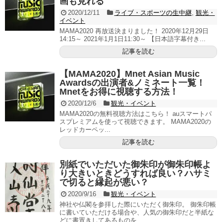
画も見れる
2020/12/11
ライブ・スポーツの生中継
,
観光・
イベント
MAMA2020 再放送決まりました！ 2020年12月29日
14:15～ 2021年1月1日11:30～ 【日本語字幕付き...
記事を読む
【MAMA2020】Mnet Asian Music
Awardsの出演者&ノミネート一覧！
Mnetをお得に視聴する方法！
2020/12/6
観光・イベント
MAMA2020の無料視聴方法はこちら！ auスマートパ
スプレミアムを使って視聴できます。 MAMA2020の
レッドカーペッ...
記事を読む
別紙でいただいた御朱印が御朱印帳よ
り大きいときどうすれば良い？ハサミ
で切ると縁起が悪い？
2020/9/16
観光・イベント
神社や仏閣を参拝した際にいただく御朱印。 御朱印帳
に書いていただける場合や、人気の御朱印だと半紙な
どに書置きしてあるものを...