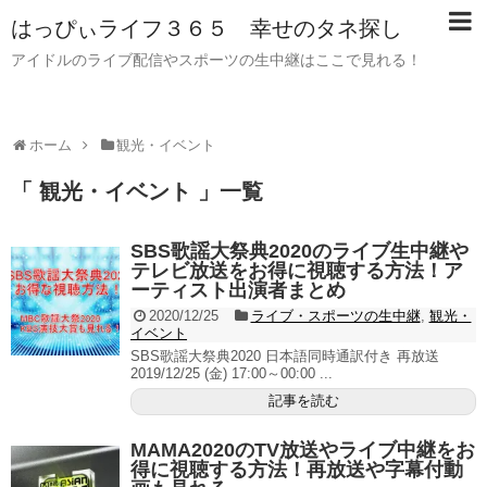
はっぴぃライフ３６５ 幸せのタネ探し
アイドルのライブ配信やスポーツの生中継はここで見れる！
ホーム
観光・イベント
「 観光・イベント 」一覧
SBS歌謡大祭典2020のライブ生中継や
テレビ放送をお得に視聴する方法！ア
ーティスト出演者まとめ
2020/12/25
ライブ・スポーツの生中継
,
観光・
イベント
SBS歌謡大祭典2020 日本語同時通訳付き 再放送
2019/12/25 (金) 17:00～00:00 ...
記事を読む
MAMA2020のTV放送やライブ中継をお
得に視聴する方法！再放送や字幕付動