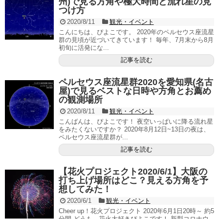
州)で見る方角や極大時間と流れ星の見
つけ方
2020/8/11
観光・イベント
こんにちは、ぴよこです。 2020年のペルセウス座流星
群の見頃が近づいてきています！ 毎年、7月末から8月
初旬に活発にな...
記事を読む
ペルセウス座流星群2020を愛知県(名古
屋)で見るベストな日時や方角とお薦め
の観測場所
2020/8/11
観光・イベント
こんばんは、ぴよこです！ 夜空いっぱいに降る流れ星
をみたくないですか？ 2020年8月12日~13日の夜は、
ペルセウス座流星群が...
記事を読む
【花火プロジェクト2020/6/1】大阪の
打ち上げ場所はどこ？見える方角を予
想してみた！
2020/6/1
観光・イベント
Cheer up！花火プロジェクト 2020年6月1日20時～ 約5
分間 どうも、花火大好きぴよこです！ 新型コロナウ