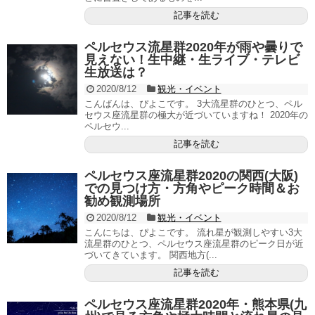
記事を読む
ペルセウス流星群2020年が雨や曇りで
見えない！生中継・生ライブ・テレビ
生放送は？
2020/8/12
観光・イベント
こんばんは、ぴよこです。 3大流星群のひとつ、ペル
セウス座流星群の極大が近づいていますね！ 2020年の
ペルセウ...
記事を読む
ペルセウス座流星群2020の関西(大阪)
での見つけ方・方角やピーク時間＆お
勧め観測場所
2020/8/12
観光・イベント
こんにちは、ぴよこです。 流れ星が観測しやすい3大
流星群のひとつ、ペルセウス座流星群のピーク日が近
づいてきています。 関西地方(...
記事を読む
ペルセウス座流星群2020年・熊本県(九