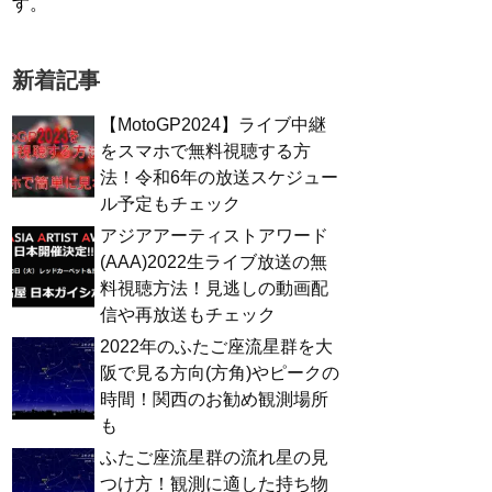
す。
新着記事
【MotoGP2024】ライブ中継
をスマホで無料視聴する方
法！令和6年の放送スケジュー
ル予定もチェック
アジアアーティストアワード
(AAA)2022生ライブ放送の無
料視聴方法！見逃しの動画配
信や再放送もチェック
2022年のふたご座流星群を大
阪で見る方向(方角)やピークの
時間！関西のお勧め観測場所
も
ふたご座流星群の流れ星の見
つけ方！観測に適した持ち物