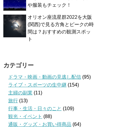
や服装もチェック！
オリオン座流星群2022を大阪
(関西)で見る方角とピークの時
間は？おすすめの観測スポッ
ト
カテゴリー
ドラマ・映画・動画の見逃し配信
(95)
ライブ・スポーツの生中継
(154)
主婦の副業
(11)
旅行
(13)
行事・生活・日々のこと
(109)
観光・イベント
(88)
通販・グッズ・お買い得商品
(64)