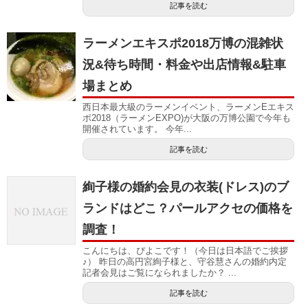
記事を読む
ラーメンエキスポ2018万博の混雑状
況&待ち時間・料金や出店情報&駐車
場まとめ
西日本最大級のラーメンイベント、ラーメンEエキス
ポ2018（ラーメンEXPO)が大阪の万博公園で今年も
開催されています。 今年...
記事を読む
絢子様の婚約会見の衣装(ドレス)のブ
ランドはどこ？パールアクセの価格を
調査！
こんにちは、ぴよこです！（今日は日本語でご挨拶
♪） 昨日の高円宮絢子様と、守谷慧さんの婚約内定
記者会見はご覧になられましたか？ ...
記事を読む