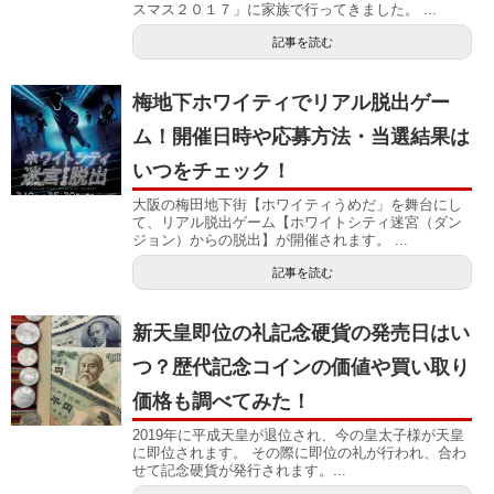
スマス２０１７」に家族で行ってきました。 ...
記事を読む
梅地下ホワイティでリアル脱出ゲー
ム！開催日時や応募方法・当選結果は
いつをチェック！
大阪の梅田地下街【ホワイティうめだ」を舞台にし
て、リアル脱出ゲーム【ホワイトシティ迷宮（ダン
ジョン）からの脱出】が開催されます。 ...
記事を読む
新天皇即位の礼記念硬貨の発売日はい
つ？歴代記念コインの価値や買い取り
価格も調べてみた！
2019年に平成天皇が退位され、今の皇太子様が天皇
に即位されます。 その際に即位の礼が行われ、合わ
せて記念硬貨が発行されます。...