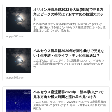
オリオン座流星群2022を大阪(関西)で見る方
角とピークの時間は？おすすめの観測スポッ
ト
2022年のオリオン座流星群の極大日が近づいてきていま
す。 夏に極大日を迎えたペルセウス座流星群に比べると流
星量は少な目ですが、流れる...
happys365.com
ペルセウス流星群2020年が雨や曇りで見えな
い！生中継・生ライブ・テレビ生放送は？
こんばんは、ぴよこです。 3大流星群のひとつ、ペルセウ
ス座流星群の極大が近づいていますね！ 2020年のペルセ
ウ...
happys365.com
ペルセウス座流星群2020年・熊本県(九州)で
見る方角や極大時間と流れ星の見つけ方
こんにちは、ぴよこです。 2020年のペルセウス座流星群の
見頃が近づいてきています！ 毎年、7月末から8月初旬に活
発にな...