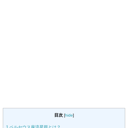
目次
[
hide
]
1
ペルセウス座流星群とは？