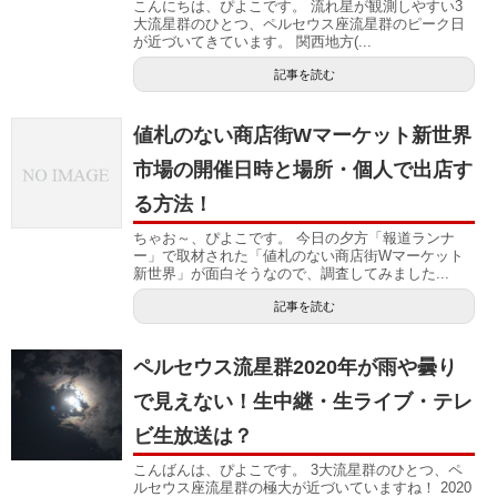
こんにちは、ぴよこです。 流れ星が観測しやすい3
大流星群のひとつ、ペルセウス座流星群のピーク日
が近づいてきています。 関西地方(...
記事を読む
値札のない商店街Wマーケット新世界
市場の開催日時と場所・個人で出店す
る方法！
ちゃお～、ぴよこです。 今日の夕方「報道ランナ
ー」で取材された「値札のない商店街Wマーケット
新世界」が面白そうなので、調査してみました...
記事を読む
ペルセウス流星群2020年が雨や曇り
で見えない！生中継・生ライブ・テレ
ビ生放送は？
こんばんは、ぴよこです。 3大流星群のひとつ、ペ
ルセウス座流星群の極大が近づいていますね！ 2020