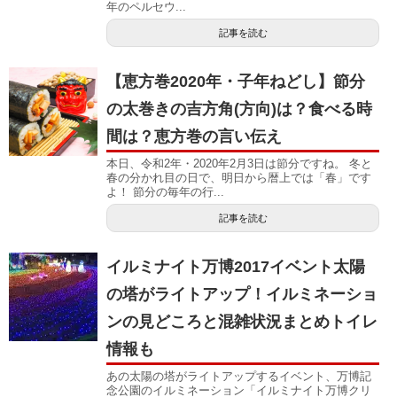
年のペルセウ...
記事を読む
【恵方巻2020年・子年ねどし】節分
の太巻きの吉方角(方向)は？食べる時
間は？恵方巻の言い伝え
本日、令和2年・2020年2月3日は節分ですね。 冬と
春の分かれ目の日で、明日から暦上では「春」です
よ！ 節分の毎年の行...
記事を読む
イルミナイト万博2017イベント太陽
の塔がライトアップ！イルミネーショ
ンの見どころと混雑状況まとめトイレ
情報も
あの太陽の塔がライトアップするイベント、万博記
念公園のイルミネーション「イルミナイト万博クリ