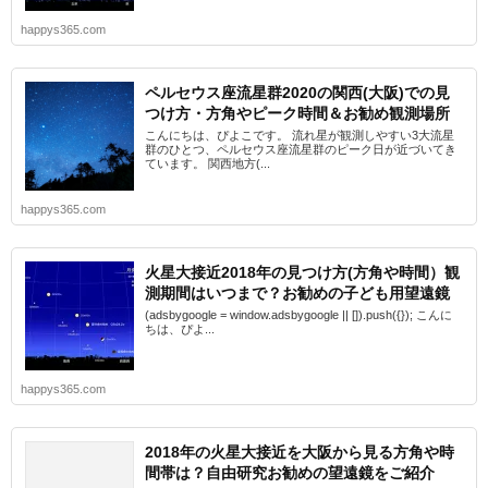
happys365.com
ペルセウス座流星群2020の関西(大阪)での見
つけ方・方角やピーク時間＆お勧め観測場所
こんにちは、ぴよこです。 流れ星が観測しやすい3大流星
群のひとつ、ペルセウス座流星群のピーク日が近づいてき
ています。 関西地方(...
happys365.com
火星大接近2018年の見つけ方(方角や時間）観
測期間はいつまで？お勧めの子ども用望遠鏡
(adsbygoogle = window.adsbygoogle || []).push({}); こんに
ちは、ぴよ...
happys365.com
2018年の火星大接近を大阪から見る方角や時
間帯は？自由研究お勧めの望遠鏡をご紹介