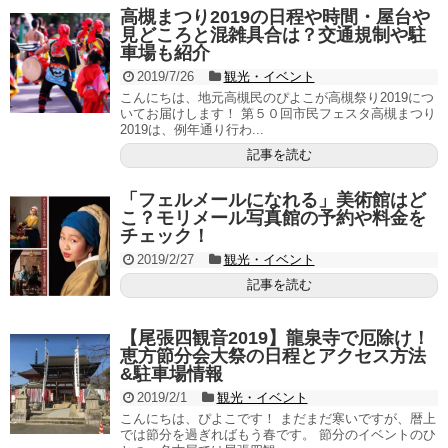
高槻まつり2019の日程や時間・屋台や
見どころと混雑具合は？交通規制や駐
車場も紹介
2019/7/26
観光・イベント
こんにちは、地元高槻民のぴよこが高槻祭り2019につ
いてお届けします！ 第５０回市民フェスタ高槻まつり
2019は、例年通り行わ...
記事を読む
「フェルメールになれる」美術館はど
こ？モリメール写真館の予約や料金を
チェック！
2019/2/27
観光・イベント
記事を読む
【尾張四観音2019】龍泉寺で厄除け！
恵方節分会大祭の日程とアクセス方法
&駐車場情報
2019/2/1
観光・イベント
こんにちは、ぴよこです！ まだまだ寒いですが、暦上
では節分を過ぎればもう春です。 節分のイベントのひ