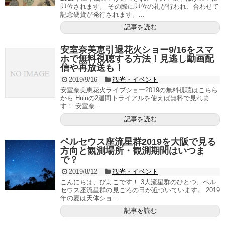
即位されます。 その際に即位の礼が行われ、合わせて
記念硬貨が発行されます。...
記事を読む
安室奈美恵引退花火ショー9/16をスマ
ホで無料視聴する方法！見逃し動画配
信や再放送も！
2019/9/16
観光・イベント
安室奈美恵花火ライブショー2019の無料視聴はこちら
から Huluの2週間トライアルを使えば無料で見れま
す！ 安室奈...
記事を読む
ペルセウス座流星群2019を大阪で見る
方向と観測場所・観測期間はいつま
で？
2019/8/12
観光・イベント
こんにちは、ぴよこです！ 3大流星群のひとつ、ペル
セウス座流星群の見ごろの日が近づいています。 2019
年の夏は天体ショ...
記事を読む