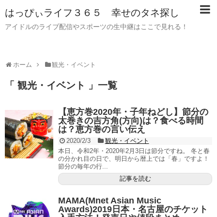
はっぴぃライフ３６５ 幸せのタネ探し
アイドルのライブ配信やスポーツの生中継はここで見れる！
ホーム
観光・イベント
「 観光・イベント 」一覧
【恵方巻2020年・子年ねどし】節分の
太巻きの吉方角(方向)は？食べる時間
は？恵方巻の言い伝え
2020/2/3
観光・イベント
本日、令和2年・2020年2月3日は節分ですね。 冬と春
の分かれ目の日で、明日から暦上では「春」ですよ！
節分の毎年の行...
記事を読む
MAMA(Mnet Asian Music
Awards)2019日本・名古屋のチケット