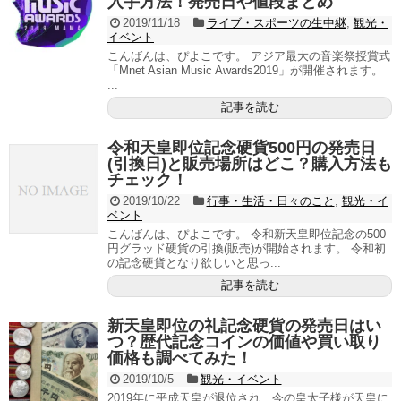
入手方法！発売日や値段まとめ
2019/11/18
ライブ・スポーツの生中継
,
観光・
イベント
こんばんは、ぴよこです。 アジア最大の音楽祭授賞式
「Mnet Asian Music Awards2019」が開催されます。
...
記事を読む
令和天皇即位記念硬貨500円の発売日
(引換日)と販売場所はどこ？購入方法も
チェック！
2019/10/22
行事・生活・日々のこと
,
観光・イ
ベント
こんばんは、ぴよこです。 令和新天皇即位記念の500
円グラッド硬貨の引換(販売)が開始されます。 令和初
の記念硬貨となり欲しいと思っ...
記事を読む
新天皇即位の礼記念硬貨の発売日はい
つ？歴代記念コインの価値や買い取り
価格も調べてみた！
2019/10/5
観光・イベント
2019年に平成天皇が退位され、今の皇太子様が天皇に