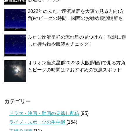
2022年のふたご座流星群を大阪で見る方向(方
角)やピークの時間！関西のお勧め観測場所も
ふたご座流星群の流れ星の見つけ方！観測に適
した持ち物や服装もチェック！
オリオン座流星群2022を大阪(関西)で見る方角
とピークの時間は？おすすめの観測スポット
カテゴリー
ドラマ・映画・動画の見逃し配信
(95)
ライブ・スポーツの生中継
(154)
主婦の副業
(11)