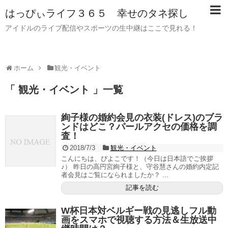
はっぴぃライフ３６５ 幸せのタネ探し
アイドルのライブ配信やスポーツの生中継はここで見れる！
ホーム
観光・イベント
「 観光・イベント 」一覧
絢子様の婚約会見の衣装(ドレス)のブラ
ンドはどこ？パールアクセの価格を調
査！
2018/7/3
観光・イベント
こんにちは、ぴよこです！（今日は日本語でご挨拶
♪） 昨日の高円宮絢子様と、守谷慧さんの婚約内定記
者会見はご覧になられましたか？ ...
記事を読む
W杯日本対ベルギー戦の見逃しフル動
画をスマホで視聴する方法＆生放送中