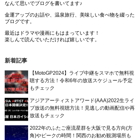
なんて思いでブログを書いてます♪
金運アップのお話や、温泉旅行、美味しい食べ物を綴った
ブログです。
最近はドラマや漫画にもはまっています！
楽しんで読んでいただければ嬉しいです。
新着記事
【MotoGP2024】ライブ中継をスマホで無料視
聴する方法！令和6年の放送スケジュール予定
もチェック
アジアアーティストアワード(AAA)2022生ライ
ブ放送の無料視聴方法！見逃しの動画配信や再
放送もチェック
2022年のふたご座流星群を大阪で見る方向(方
角)やピークの時間！関西のお勧め観測場所も