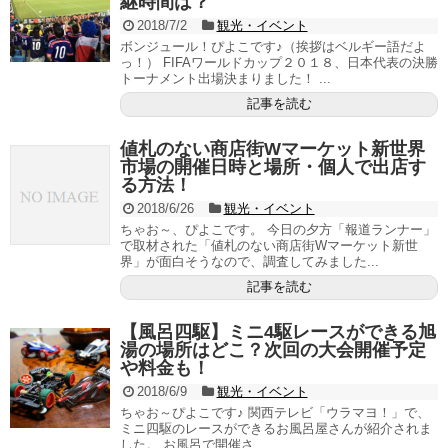
継時間は？
2018/7/2
観光・イベント
ボンジュール！ぴよこです♪（挨拶はベルギー語だよ
っ！） FIFAワールドカップ２０１８、日本代表の決勝
トーナメント出場決まりました！ ...
記事を読む
値札のない商店街Wマーケット新世界
市場の開催日時と場所・個人で出店す
る方法！
2018/6/26
観光・イベント
ちゃお～、ぴよこです。 今日の夕方「報道ランナー」
で取材された「値札のない商店街Wマーケット新世
界」が面白そうなので、調査してみました...
記事を読む
【風呂四駆】ミニ4駆レースができる旭
湯の場所はどこ？次回の大会開催予定
や料金も！
2018/6/9
観光・イベント
ちゃお～ぴよこです♪ 関西テレビ「ウラマヨ！」で、
ミニ四駆のレースができるお風呂屋さんが紹介されま
した。 お風呂で開催さ...