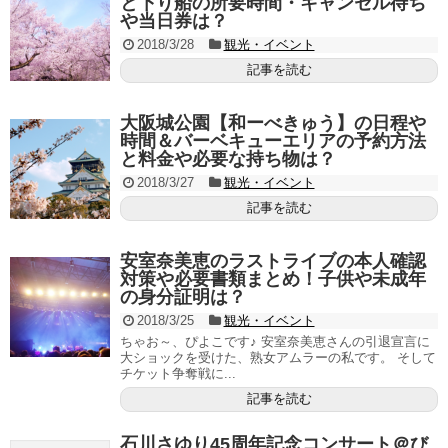
と下り船の所要時間・キャンセル待ち
や当日券は？
2018/3/28
観光・イベント
記事を読む
大阪城公園【和ーべきゅう】の日程や
時間＆バーベキューエリアの予約方法
と料金や必要な持ち物は？
2018/3/27
観光・イベント
記事を読む
安室奈美恵のラストライブの本人確認
対策や必要書類まとめ！子供や未成年
の身分証明は？
2018/3/25
観光・イベント
ちゃお～、ぴよこです♪ 安室奈美恵さんの引退宣言に
大ショックを受けた、熟女アムラーの私です。 そして
チケット争奪戦に...
記事を読む
石川さゆり45周年記念コンサート＠び