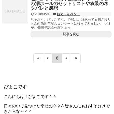
わ湖ホールのセットリストや衣装のネ
タバレと感想
2018/3/24
観光・イベント
ちゃお～、ぴよこです。 昨晩は、縁あって石川さゆり
さんの45周年記念コンサートに行ってきました。 さす
が、45周年記念公演とあっ...
記事を読む
6
ぴよこです
こんにちは！ぴよこです＾＾
日々の中で見つけた幸せのタネを皆さんにもおすそ分けで
きたらな～＾＾