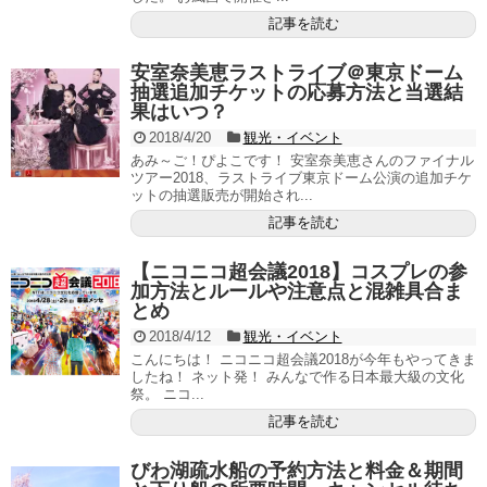
記事を読む
安室奈美恵ラストライブ＠東京ドーム
抽選追加チケットの応募方法と当選結
果はいつ？
2018/4/20
観光・イベント
あみ～ご！ぴよこです！ 安室奈美恵さんのファイナル
ツアー2018、ラストライブ東京ドーム公演の追加チケ
ットの抽選販売が開始され...
記事を読む
【ニコニコ超会議2018】コスプレの参
加方法とルールや注意点と混雑具合ま
とめ
2018/4/12
観光・イベント
こんにちは！ ニコニコ超会議2018が今年もやってきま
したね！ ネット発！ みんなで作る日本最大級の文化
祭。 ニコ...
記事を読む
びわ湖疏水船の予約方法と料金＆期間