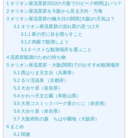
1
オリオン座流星群2022の大阪でのピーク時間はいつ？
2
オリオン座流星群を大阪から見る方向・方角
3
オリオン座流星群の極大日の関西(大阪)の天気は？
3.1
オリオン座流星群の流れ星の見つけ方
3.1.1
夜の空に目を慣らすこと
3.1.2
肉眼で観測しよう
3.1.3
ベストな観測場所を選ぶこと
4
流星群観測のための持ち物
5
オリオン座流星群・大阪(関西)でのおすすめ観測場所
5.1
西はりま天文台（兵庫県）
5.2
るり渓温泉 （京都府）
5.3
大台ケ原（奈良県）
5.4
かわべ天文公園（和歌山県）
5.5
大塔コスミックパーク星のくに（奈良県）
5.6
大台ケ原（奈良県）
5.7
大阪府民の森 ちはや園地（大阪府）
6
まとめ
6.1
関連