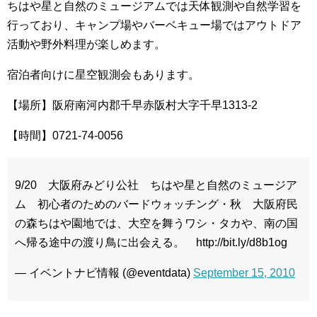
ちはや星と自然のミュージアムでは天体観測や自然学習を
行っており、キャンプ場やバーベキュー場ではアウトドア
活動や野外料理が楽しめます。
宿泊者向けに星空観測会もあります。
【場所】阪府南河内郡千早赤阪村大字千早1313-2
【時間】0721-74-0056
9/20 大阪府みどり公社 ちはや星と自然のミュージア
ム 初心者のためのバードウォッチング・秋 大阪府民
の森ちはや園地では、大空を舞うワシ・タカや、南の国
へ帰る途中の渡り鳥に出会える。 http://bit.ly/d8b1og
— イベントナビ情報 (@eventdata)
September 15, 2010