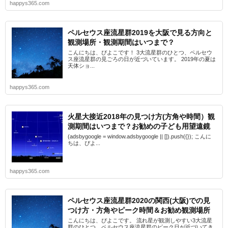
happys365.com
ペルセウス座流星群2019を大阪で見る方向と
観測場所・観測期間はいつまで？
こんにちは、ぴよこです！ 3大流星群のひとつ、ペルセウ
ス座流星群の見ごろの日が近づいています。 2019年の夏は
天体ショ...
happys365.com
火星大接近2018年の見つけ方(方角や時間）観
測期間はいつまで？お勧めの子ども用望遠鏡
(adsbygoogle = window.adsbygoogle || []).push({}); こんに
ちは、ぴよ...
happys365.com
ペルセウス座流星群2020の関西(大阪)での見
つけ方・方角やピーク時間＆お勧め観測場所
こんにちは、ぴよこです。 流れ星が観測しやすい3大流星
群のひとつ、ペルセウス座流星群のピーク日が近づいてき