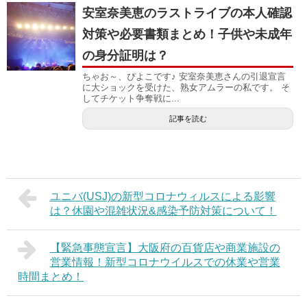
安室奈美恵のラストライブの本人確認
対策や必要書類まとめ！子供や未成年
の身分証明は？
ちゃお～、ぴよこです♪ 安室奈美恵さんの引退宣言
に大ショックを受けた、熟女アムラーの私です。 そ
してチケット争奪戦に...
記事を読む
ユニバ(USJ)の新型コロナウィルスによる影響
は？休園や混雑状況&感染予防対策について！
【緊急事態宣言】大阪府の百貨店や商業施設の
営業情報！新型コロナウイルスでの休業や営業
時間まとめ！