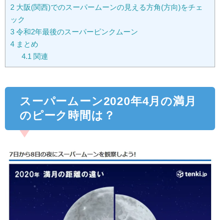
2
大阪(関西)でのスーパームーンの見える方角(方向)をチェ
ック
3
令和2年最後のスーパーピンクムーン
4
まとめ
4.1
関連
スーパームーン2020年4月の満月
のピーク時間は？