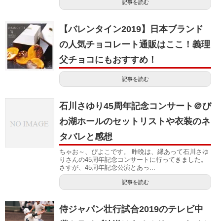
記事を読む
【バレンタイン2019】日本ブランド
の人気チョコレート通販はここ！義理
父チョコにもおすすめ！
記事を読む
石川さゆり45周年記念コンサート＠び
わ湖ホールのセットリストや衣装のネ
タバレと感想
ちゃお～、ぴよこです。 昨晩は、縁あって石川さゆ
りさんの45周年記念コンサートに行ってきました。
さすが、45周年記念公演とあっ...
記事を読む
侍ジャパン壮行試合2019のテレビ中