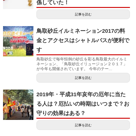
係していた！
記事を読む
鳥取砂丘イルミネーション2017の料
金とアクセスはシャトルバスが便利で
す
鳥取砂丘で毎年恒例の砂丘を彩る鳥取最大のイルミ
ネーション、「鳥取砂丘イリュージョン２０１７」
が今年も開催されています。 今年のテー...
記事を読む
2019年・平成31年亥年の厄年に当た
る人は？厄払いの時期はいつまで？お
守りの効果はある？
記事を読む