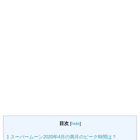
目次
[
hide
]
1
スーパームーン2020年4月の満月のピーク時間は？