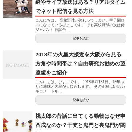
継やライブ放送はある？リアルタイム
でネット配信を見る方法
こんにちは。 高校野球が終わってしまい、甲子園ロ
スになっているぴよこです。 でも高校野球の次は侍
ジャパン壮行試合...
記事を読む
2018年の火星大接近を大阪から見る
方角や時間帯は？自由研究お勧めの望
遠鏡をご紹介
こんにちは、ぴよこです。 2018年7月31日、15年ぶ
りに地球と火星が大接近します。 その距離は5759万
キロメートル...
記事を読む
桃太郎の昔話に出てくる動物はなぜ申
酉戌なのか？干支と鬼門と裏鬼門が関