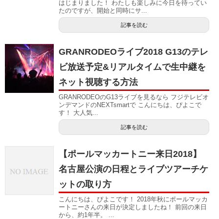
はじまりました！ わたしも楽しみに今日を待ってい
たのですが、開始と同時にサ...
記事を読む
GRANRODEOライブ2018 G13のテレ
ビ放送予定&リアルタイムで生中継を
ネット視聴する方法
GRANRODEOのG13ライブを見るなら フジテレビオ
ンデマンドのNEXTsmartで こんにちは、ぴよこで
す！ 大人気...
記事を読む
【ポールマッカートニー来日2018】
名古屋公演の日程とライブツアーチケ
ットの取り方
こんにちは、ぴよこです！ 2018年秋にポールマッカ
ートニーさんの来日が決定しましたね！ 前回の来日
から、約1年半。 ...