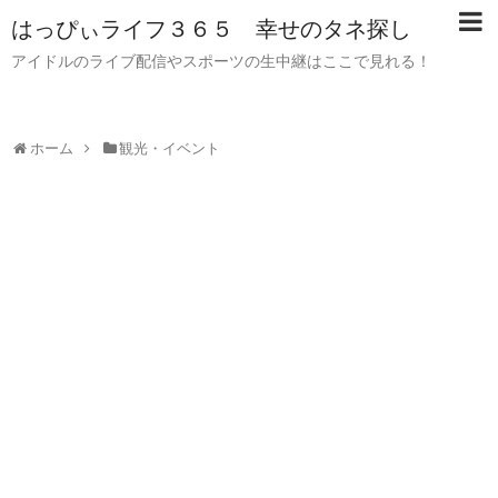
はっぴぃライフ３６５ 幸せのタネ探し
アイドルのライブ配信やスポーツの生中継はここで見れる！
ホーム
観光・イベント