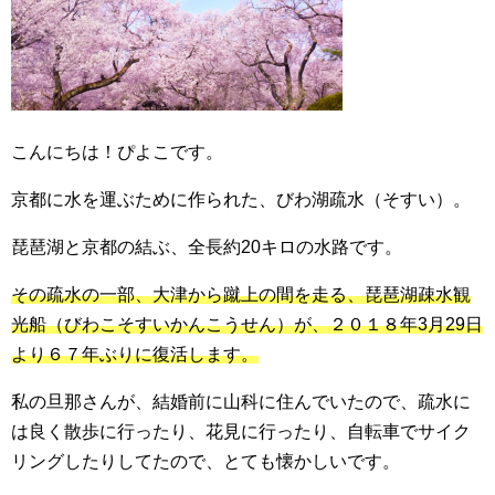
こんにちは！ぴよこです。
京都に水を運ぶために作られた、びわ湖疏水（そすい）。
琵琶湖と京都の結ぶ、全長約20キロの水路です。
その疏水の一部、大津から蹴上の間を走る、琵琶湖疎水観
光船（びわこそすいかんこうせん）が、２０１８年3月29日
より６７年ぶりに復活します。
私の旦那さんが、結婚前に山科に住んでいたので、疏水に
は良く散歩に行ったり、花見に行ったり、自転車でサイク
リングしたりしてたので、とても懐かしいです。