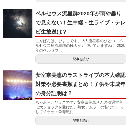
ペルセウス流星群2020年が雨や曇り
で見えない！生中継・生ライブ・テレ
ビ生放送は？
こんばんは、ぴよこです。 3大流星群のひとつ、ペ
ルセウス座流星群の極大が近づいていますね！ 2020
年のペルセウ...
記事を読む
安室奈美恵のラストライブの本人確認
対策や必要書類まとめ！子供や未成年
の身分証明は？
ちゃお～、ぴよこです♪ 安室奈美恵さんの引退宣言
に大ショックを受けた、熟女アムラーの私です。 そ
してチケット争奪戦に...
記事を読む