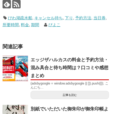
びわ湖疏水船
,
キャンセル待ち
,
下り
,
予約方法
,
当日券
,
所要時間
,
料金
,
期間
ぴよこ
関連記事
エッジザハルカスの料金と予約方法・
混み具合と待ち時間は？口コミや感想
まとめ
(adsbygoogle = window.adsbygoogle || []).push({}); こ
んにち...
記事を読む
別紙でいただいた御朱印が御朱印帳よ