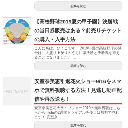
記事を読む
【高校野球2019夏の甲子園】決勝戦
の当日券販売はある？前売りチケット
の購入・入手方法
こんにちは、ぴよこです！ 2019年夏の高校野球の試
合は、大盛り上がりのうちに準決勝と決勝戦を迎え
ることになりました。 ...
記事を読む
安室奈美恵引退花火ショー9/16をスマ
ホで無料視聴する方法！見逃し動画配
信や再放送も！
安室奈美恵花火ライブショー2019の無料視聴はこち
らから Huluの2週間トライアルを使えば無料で見れ
ます！ 安室奈...
記事を読む