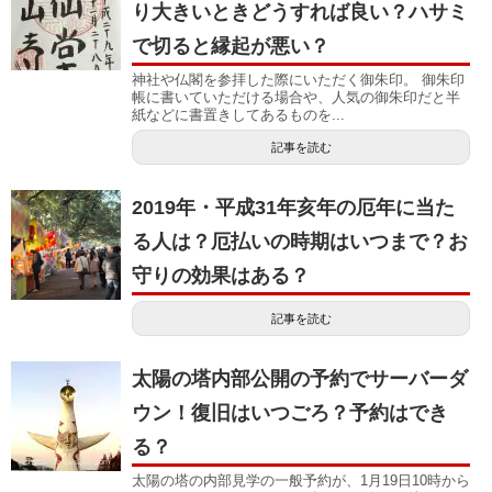
り大きいときどうすれば良い？ハサミ
で切ると縁起が悪い？
神社や仏閣を参拝した際にいただく御朱印。 御朱印
帳に書いていただける場合や、人気の御朱印だと半
紙などに書置きしてあるものを...
記事を読む
2019年・平成31年亥年の厄年に当た
る人は？厄払いの時期はいつまで？お
守りの効果はある？
記事を読む
太陽の塔内部公開の予約でサーバーダ
ウン！復旧はいつごろ？予約はでき
る？
太陽の塔の内部見学の一般予約が、1月19日10時から