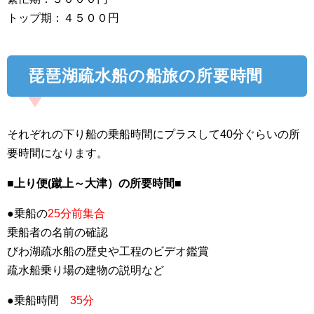
トップ期：４５００円
琵琶湖疏水船の船旅の所要時間
それぞれの下り船の乗船時間にプラスして40分ぐらいの所
要時間になります。
■上り便(蹴上～大津）の所要時間■
●乗船の
25分前集合
乗船者の名前の確認
びわ湖疏水船の歴史や工程のビデオ鑑賞
疏水船乗り場の建物の説明など
●乗船時間
35分