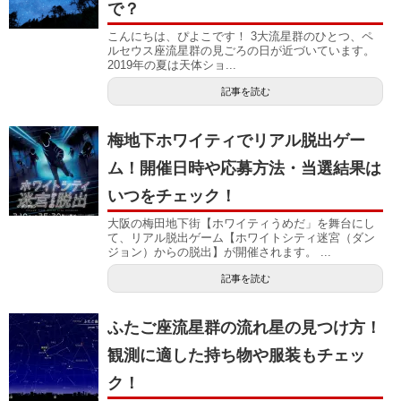
で？
こんにちは、ぴよこです！ 3大流星群のひとつ、ペ
ルセウス座流星群の見ごろの日が近づいています。
2019年の夏は天体ショ...
記事を読む
梅地下ホワイティでリアル脱出ゲー
ム！開催日時や応募方法・当選結果は
いつをチェック！
大阪の梅田地下街【ホワイティうめだ」を舞台にし
て、リアル脱出ゲーム【ホワイトシティ迷宮（ダン
ジョン）からの脱出】が開催されます。 ...
記事を読む
ふたご座流星群の流れ星の見つけ方！
観測に適した持ち物や服装もチェッ
ク！