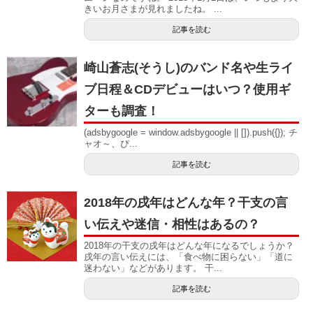
きいお月さまが見れましたね。 ...
記事を読む
崎山蒼志(そうし)のバンド名や生ライ
ブ日程＆CDデビューはいつ？使用ギ
ターも調査！
(adsbygoogle = window.adsbygoogle || []).push({}); チ
ャオ～、ぴ...
記事を読む
2018年の戌年はどんな年？干支の言
い伝えや迷信・相性はあるの？
2018年の干支の戌年はどんな年になるでしょうか？
戌年の言い伝えには、「食べ物に困らない」「道に
迷わない」などがあります。 干...
記事を読む