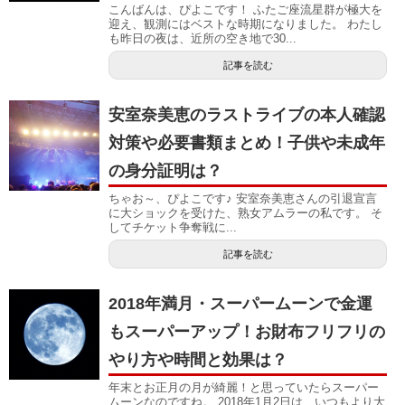
こんばんは、ぴよこです！ ふたご座流星群が極大を
迎え、観測にはベストな時期になりました。 わたし
も昨日の夜は、近所の空き地で30...
記事を読む
安室奈美恵のラストライブの本人確認
対策や必要書類まとめ！子供や未成年
の身分証明は？
ちゃお～、ぴよこです♪ 安室奈美恵さんの引退宣言
に大ショックを受けた、熟女アムラーの私です。 そ
してチケット争奪戦に...
記事を読む
2018年満月・スーパームーンで金運
もスーパーアップ！お財布フリフリの
やり方や時間と効果は？
年末とお正月の月が綺麗！と思っていたらスーパー
ムーンなのですね。 2018年1月2日は、いつもより大