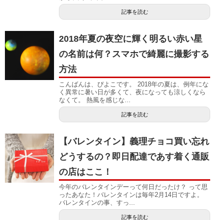
記事を読む
2018年夏の夜空に輝く明るい赤い星
の名前は何？スマホで綺麗に撮影する
方法
こんばんは、ぴよこです。 2018年の夏は、例年にな
く異常に暑い日が多くて、夜になっても涼しくなら
なくて。 熱風を感じな...
記事を読む
【バレンタイン】義理チョコ買い忘れ
どうするの？即日配達であす着く通販
の店はここ！
今年のバレンタインデーって何日だったけ？ って思
ったあなた！バレンタインは毎年2月14日ですよ。
バレンタインの事、すっ...
記事を読む