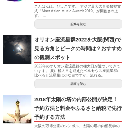
こんばんは、ぴよこです。 アジア最大の音楽祭授賞
式「Mnet Asian Music Awards2019」が開催されま
す。 ...
記事を読む
オリオン座流星群2022を大阪(関西)で
見る方角とピークの時間は？おすすめ
の観測スポット
2022年のオリオン座流星群の極大日が近づいてきて
います。 夏に極大日を迎えたペルセウス座流星群に
比べると流星量は少な目ですが、流れる...
記事を読む
2018年太陽の塔の内部公開が決定！
予約方法と料金やふるさと納税で先行
予約する方法
大阪の万博公園のシンボル、太陽の塔の内部見学の