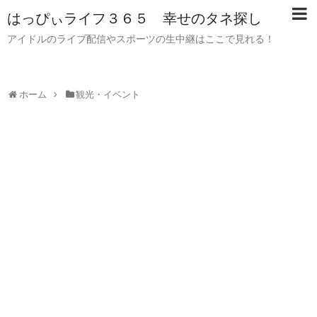
はっぴぃライフ３６５ 幸せのタネ探し
アイドルのライブ配信やスポーツの生中継はここで見れる！
ホーム
観光・イベント