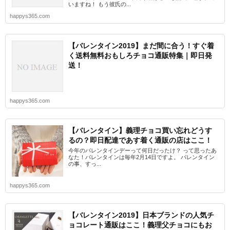
いますね！ もう彼氏の...
happys365.com
【バレンタイン2019】まだ間に合う！すぐ着
く送料無料おもしろチョコ通販特集｜即日発
送！
happys365.com
【バレンタイン】義理チョコ買い忘れどうす
るの？即日配達であす着く通販の店はここ！
今年のバレンタインデーって何日だったけ？ って思ったあ
なた！バレンタインは毎年2月14日ですよ。 バレンタイン
の事、すっ...
happys365.com
【バレンタイン2019】日本ブランドの人気チ
ョコレート通販はここ！義理父チョコにもお