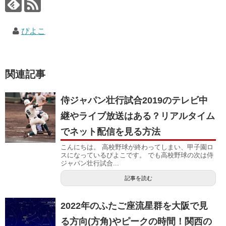
ぴよこ
関連記事
侍ジャパン壮行試合2019のテレビ中
継やライブ放送はある？リアルタイム
でネット配信を見る方法
こんにちは。 高校野球が終わってしまい、甲子園ロ
スになっているぴよこです。 でも高校野球の次は侍
ジャパン壮行試合...
記事を読む
2022年のふたご座流星群を大阪で見
る方向(方角)やピークの時間！関西の