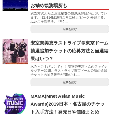
お勧め観測場所も
2022年のふたご座流星群の観測絶好日が近づいてい
ます。 12月14日16時ごろに極大(ピーク)を迎える、
ふたご座流星群。 見頃...
記事を読む
安室奈美恵ラストライブ＠東京ドーム
抽選追加チケットの応募方法と当選結
果はいつ？
あみ～ご！ぴよこです！ 安室奈美恵さんのファイナ
ルツアー2018、ラストライブ東京ドーム公演の追加
チケットの抽選販売が開始され...
記事を読む
MAMA(Mnet Asian Music
Awards)2019日本・名古屋のチケッ
ト入手方法！発売日や値段まとめ