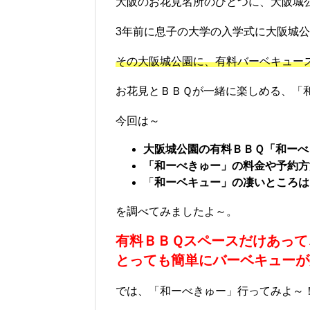
大阪のお花見名所のひとつに、大阪城
3年前に息子の大学の入学式に大阪城
その大阪城公園に、有料バーベキュー
お花見とＢＢＱが一緒に楽しめる、「
今回は～
大阪城公園の有料ＢＢＱ「和ーべ
「和ーべきゅー」の料金や予約方
「
和ーベキュー」の凄いところは
を調べてみましたよ～。
有料ＢＢＱスペースだけあって
とっても簡単にバーベキューが
では、「和ーべきゅー」行ってみよ～