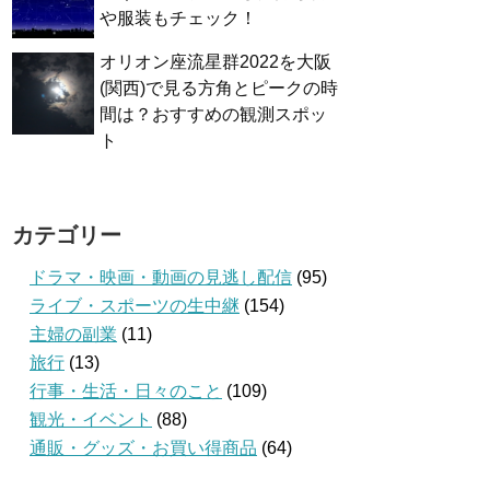
や服装もチェック！
オリオン座流星群2022を大阪
(関西)で見る方角とピークの時
間は？おすすめの観測スポッ
ト
カテゴリー
ドラマ・映画・動画の見逃し配信
(95)
ライブ・スポーツの生中継
(154)
主婦の副業
(11)
旅行
(13)
行事・生活・日々のこと
(109)
観光・イベント
(88)
通販・グッズ・お買い得商品
(64)