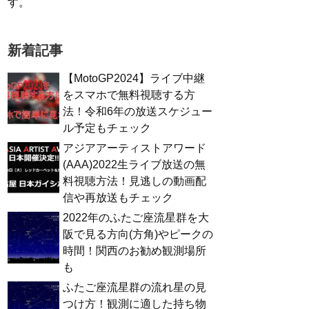
す。
新着記事
【MotoGP2024】ライブ中継
をスマホで無料視聴する方
法！令和6年の放送スケジュー
ル予定もチェック
アジアアーティストアワード
(AAA)2022生ライブ放送の無
料視聴方法！見逃しの動画配
信や再放送もチェック
2022年のふたご座流星群を大
阪で見る方向(方角)やピークの
時間！関西のお勧め観測場所
も
ふたご座流星群の流れ星の見
つけ方！観測に適した持ち物