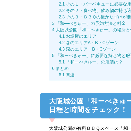
2.1
その１・バーベキューに必要な
2.2
その２・食べ物、飲み物の持ち
2.3
その３・ＢＢＱの後かたずけが要
3
「和―べきゅー」の予約方法と料金
4
大阪城公園「和―べきゅー」の場所と
4.1
お堀横のエリア
4.2
森のエリアA・B・Cゾーン
4.3
森のエリア B・Cゾーン
5
「和ーべきゅー」に必要な持ち物と服
5.1
「和―べきゅー」の服装は？
6
まとめ
6.1
関連
大阪城公園「和ーべきゅ
日程と時間をチェック！
大阪城公園の有料ＢＢＱスペース「和