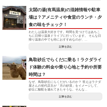
太閤の湯(有馬温泉)の混雑情報や駐車
場は？アメニティや食堂のランチ・夕
食の味をチェック！
わたしは温泉大好きです。時間を見つけてはあちこ
ちに日帰り温泉ドライブに行っています。 そんな日
帰り温泉の中でも特におすすめなのが、...
記事を読む
鳥取砂丘でらくだに乗る！ラクダライ
ド体験の料金や乗り心地と予約や所要
時間は？
なぜ、鳥取砂丘にらくだがいるのか？ 答えはラクダ
屋さんの初代店主が「月の砂漠」をイメージして、
砂丘に駱駝を連れてきたそうな。そんな...
記事を読む