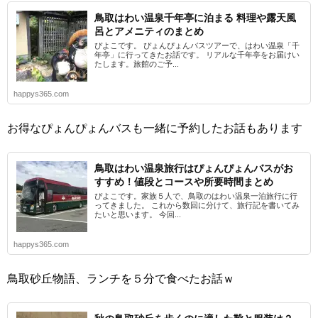
鳥取はわい温泉千年亭に泊まる 料理や露天風
呂とアメニティのまとめ
ぴよこです。 ぴょんぴょんバスツアーで、はわい温泉「千
年亭」に行ってきたお話です。 リアルな千年亭をお届けい
たします。旅館のご予...
happys365.com
お得なぴょんぴょんバスも一緒に予約したお話もあります
鳥取はわい温泉旅行はぴょんぴょんバスがお
すすめ！値段とコースや所要時間まとめ
ぴよこです。家族５人で、鳥取のはわい温泉一泊旅行に行
ってきました。 これから数回に分けて、旅行記を書いてみ
たいと思います。 今回...
happys365.com
鳥取砂丘物語、ランチを５分で食べたお話ｗ