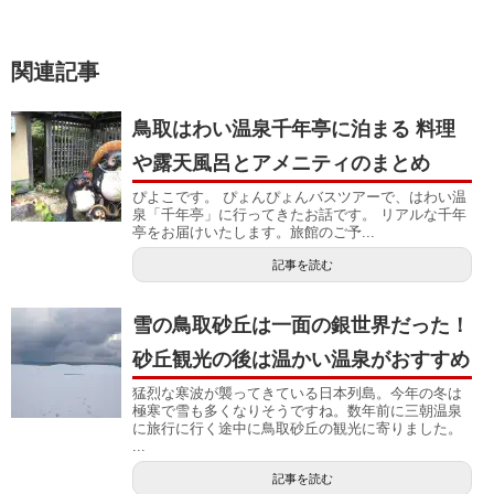
関連記事
鳥取はわい温泉千年亭に泊まる 料理
や露天風呂とアメニティのまとめ
ぴよこです。 ぴょんぴょんバスツアーで、はわい温
泉「千年亭」に行ってきたお話です。 リアルな千年
亭をお届けいたします。旅館のご予...
記事を読む
雪の鳥取砂丘は一面の銀世界だった！
砂丘観光の後は温かい温泉がおすすめ
猛烈な寒波が襲ってきている日本列島。今年の冬は
極寒で雪も多くなりそうですね。数年前に三朝温泉
に旅行に行く途中に鳥取砂丘の観光に寄りました。
...
記事を読む