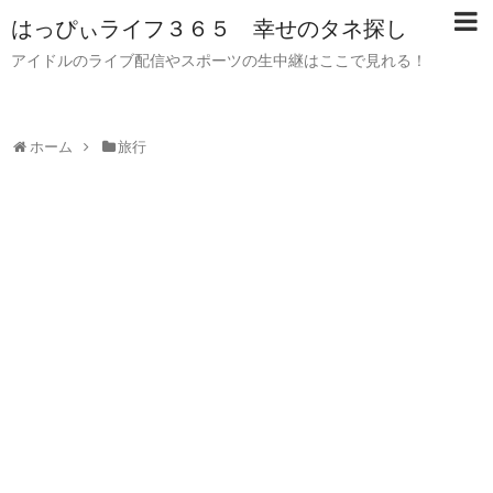
はっぴぃライフ３６５ 幸せのタネ探し
アイドルのライブ配信やスポーツの生中継はここで見れる！
ホーム
旅行