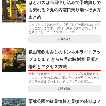
はとバスは当日申し込みで予約無しで
も乗れる？丸の内南口乗り場へ行き方
まとめ
こんにちは！50の手習いで初ブログを書き始めたひ
よっこぴよこです。 先日、東京にブログのセミナー
を受けに行って一人でホテルに宿...
記事を読む
叡山電鉄もみじのトンネルライトアッ
プ２０１７ きらら号の時刻表 見頃と
場所とアクセス方法
京都では各地でモミジのライトアップが実施されて
います。今年の京都は紅葉の色づきが早くそろそろ
見ごろを迎えています。そして今年の紅葉は...
記事を読む
栗林公園の紅葉情報と見頃の時期は？