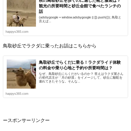
秋の鳥取砂丘を歩くのに適した靴と服装は？
観光の所要時間と砂丘会館で食べたランチの
話
(adsbygoogle = window.adsbygoogle || []).push({}); 鳥取と
言えば...
happys365.com
鳥取砂丘でラクダに乗ったお話はこちらから
鳥取砂丘でらくだに乗る！ラクダライド体験
の料金や乗り心地と予約や所要時間は？
なぜ、鳥取砂丘にらくだがいるのか？ 答えはラクダ屋さん
の初代店主が「月の砂漠」をイメージして、砂丘に駱駝を
連れてきたそうな。そんな...
happys365.com
ースポンサーリンクー