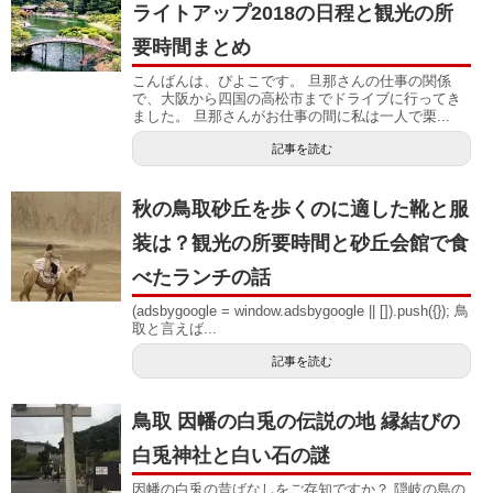
ライトアップ2018の日程と観光の所
要時間まとめ
こんばんは、ぴよこです。 旦那さんの仕事の関係
で、大阪から四国の高松市までドライブに行ってき
ました。 旦那さんがお仕事の間に私は一人で栗...
記事を読む
秋の鳥取砂丘を歩くのに適した靴と服
装は？観光の所要時間と砂丘会館で食
べたランチの話
(adsbygoogle = window.adsbygoogle || []).push({}); 鳥
取と言えば...
記事を読む
鳥取 因幡の白兎の伝説の地 縁結びの
白兎神社と白い石の謎
因幡の白兎の昔ばなしをご存知ですか？ 隠岐の島の