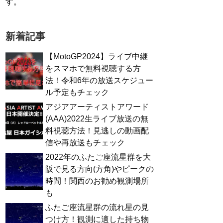
す。
新着記事
【MotoGP2024】ライブ中継
をスマホで無料視聴する方
法！令和6年の放送スケジュー
ル予定もチェック
アジアアーティストアワード
(AAA)2022生ライブ放送の無
料視聴方法！見逃しの動画配
信や再放送もチェック
2022年のふたご座流星群を大
阪で見る方向(方角)やピークの
時間！関西のお勧め観測場所
も
ふたご座流星群の流れ星の見
つけ方！観測に適した持ち物