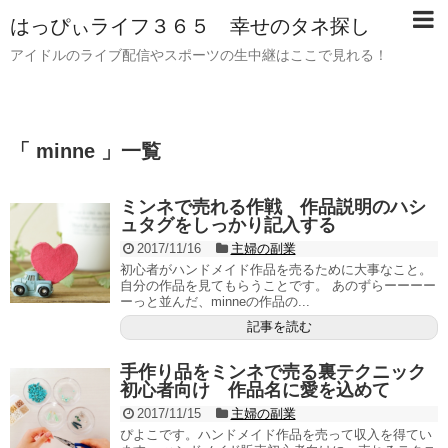
はっぴぃライフ３６５ 幸せのタネ探し
アイドルのライブ配信やスポーツの生中継はここで見れる！
「 minne 」一覧
ミンネで売れる作戦 作品説明のハシ
ュタグをしっかり記入する
2017/11/16
主婦の副業
初心者がハンドメイド作品を売るために大事なこと。
自分の作品を見てもらうことです。 あのずらーーーー
ーっと並んだ、minneの作品の...
記事を読む
手作り品をミンネで売る裏テクニック
初心者向け 作品名に愛を込めて
2017/11/15
主婦の副業
ぴよこです。ハンドメイド作品を売って収入を得てい