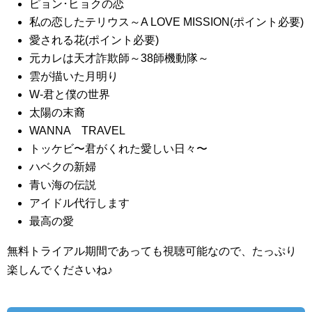
ピョン･ヒョクの恋
私の恋したテリウス～A LOVE MISSION(ポイント必要)
愛される花(ポイント必要)
元カレは天才詐欺師～38師機動隊～
雲が描いた月明り
W-君と僕の世界
太陽の末裔
WANNA TRAVEL
トッケビ〜君がくれた愛しい日々〜
ハベクの新婦
青い海の伝説
アイドル代行します
最高の愛
無料トライアル期間であっても視聴可能なので、たっぷり
楽しんでくださいね♪