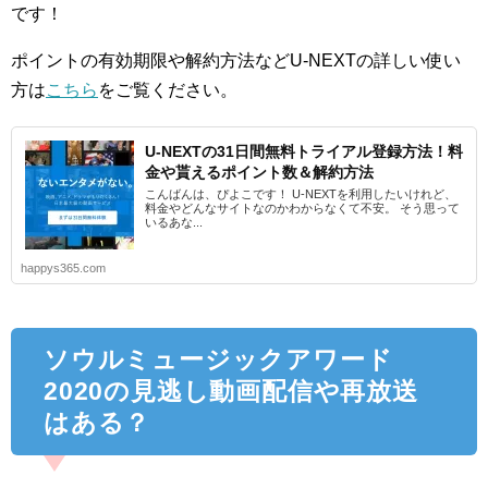
です！
ポイントの有効期限や解約方法などU-NEXTの詳しい使い
方は
こちら
をご覧ください。
U-NEXTの31日間無料トライアル登録方法！料
金や貰えるポイント数＆解約方法
こんばんは、ぴよこです！ U-NEXTを利用したいけれど、
料金やどんなサイトなのかわからなくて不安。 そう思って
いるあな...
happys365.com
ソウルミュージックアワード
2020の見逃し動画配信や再放送
はある？