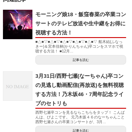
モーニング娘18・飯窪春菜の卒業コン
サートのテレビ放送や生中継をお得に
視聴する方法！
■△■▽■△■▽■△■▽■△■▽■△■▽ 船木結(ふなっ
きー)＆宮本佳林(かりんちゃん)卒コンをスマホで視
聴する方法！ ■12月...
記事を読む
3月31日/西野七瀬(なーちゃん)卒コン
の見逃し動画配信(再放送)を無料視聴
する方法！乃木坂46・7周年記念ライ
ブのセトリも
西野七瀬卒コンを見るならこちらをタップ！ こんば
んは、ぴよこです。 元乃木坂４６のなーちゃんこと
西野七瀬さんの卒業コンサートが、3月...
記事を読む