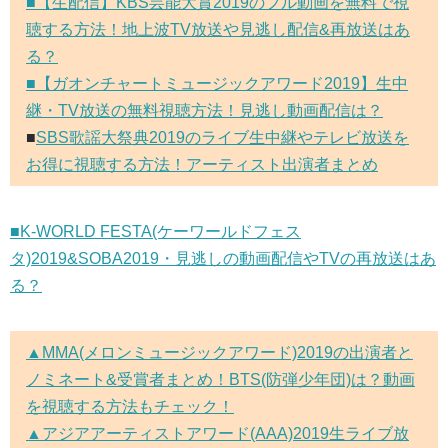
■【生配信】KBS芸能大賞2019のフル動画を無料で視
聴する方法！地上波TV放送や見逃し配信&再放送はあ
る？
■【ガオンチャートミュージックアワード2019】生中
継・TV放送の無料視聴方法！見逃し動画配信は？
■
SBS歌謡大祭典2019のライブ生中継やテレビ放送を
お得に視聴する方法！アーティスト出演者まとめ
■K-WORLD FESTA(ケーワールドフェス
タ)2019&SOBA2019・見逃しの動画配信やTVの再放送はあ
る？
▲MMA(メロンミュージックアワード)2019の出演者と
ノミネート&受賞者まとめ！BTS(防弾少年団)は？動画
を視聴する方法もチェック！
▲アジアアーティストアワード(AAA)2019生ライブ放