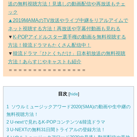
送の無料視聴方法！見逃しの動画配信や再放送もチェ
ック
▲2019MAMAのTV放送やライブ中継をリアルアイムで
ネット視聴する方法！再放送や字幕付動画も見れる
▼
K-POPアイドルスター選手権の動画を無料視聴する
方法！韓流ドラマもたくさん配信中！
▼
韓流ドラマ「ひとくちだけ」日本初放送の無料視聴
方法！あらすじやキャストも紹介
＝＝＝＝＝＝＝＝＝＝＝＝＝＝＝＝
目次
[
hide
]
1
ソウルミュージックアワード2020(SMA)の動画や生中継の
無料視聴方法！
2
U-nextで見れるK-POPコンテンツ&韓流ドラマ
3
U-NEXTの無料31日間トライアルの登録方法！