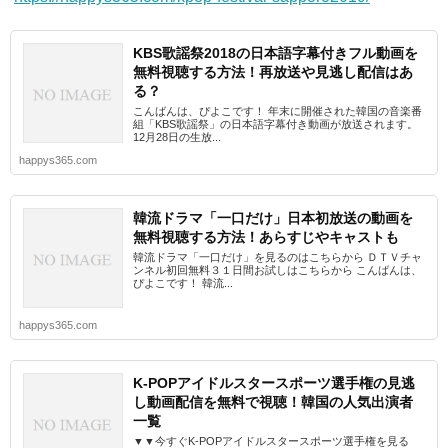
KBS歌謡祭2018の日本語字幕付きフル動画を
無料視聴する方法！再放送や見逃し配信はあ
る？
こんばんは、ぴよこです！ 年末に開催された韓国の音楽番
組「KBS歌謡祭」の日本語字幕付き動画が放送されます。
12月28日の生放...
happys365.com
韓流ドラマ「一口だけ」日本初放送の動画を
無料視聴する方法！あらすじやキャストも
韓流ドラマ「一口だけ」を見るのはこちらから ＤＴＶチャ
ンネル初回無料３１日間お試しはこちらから こんばんは、
ぴよこです！ 韓流...
happys365.com
K-POPアイドルスタースポーツ選手権の見逃
し動画配信を無料で視聴！韓国の人気出演者
一覧
▼▼今すぐK-POPアイドルスタースポーツ選手権を見る