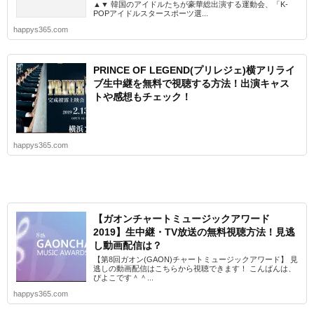
▲▼ 韓国のアイドルたちが豪華総出演する運動会、「K-
POPアイドルスタースポーツ選...
happys365.com
PRINCE OF LEGEND(プリレジェ)横アリライ
ブ生中継を無料で視聴する方法！出演キャス
トや感想もチェック！
happys365.com
【ガオンチャートミュージックアワード
2019】生中継・TV放送の無料視聴方法！見逃
し動画配信は？
【第8回ガオン(GAON)チャートミュージックアワード】 見
逃しの動画配信はこちらから視聴できます！ こんばんは、
ぴよこです＾＾...
happys365.com