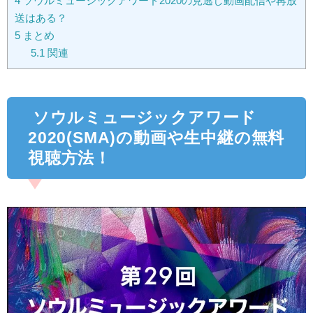
4
ソウルミュージックアワード2020の見逃し動画配信や再放
送はある？
5
まとめ
5.1
関連
ソウルミュージックアワード
2020(SMA)の動画や生中継の無料
視聴方法！