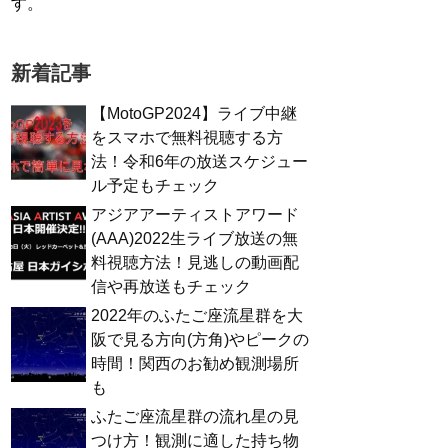
す。
新着記事
【MotoGP2024】ライブ中継
をスマホで無料視聴する方
法！令和6年の放送スケジュー
ル予定もチェック
アジアアーティストアワード
(AAA)2022生ライブ放送の無
料視聴方法！見逃しの動画配
信や再放送もチェック
2022年のふたご座流星群を大
阪で見る方向(方角)やピークの
時間！関西のお勧め観測場所
も
ふたご座流星群の流れ星の見
つけ方！観測に適した持ち物