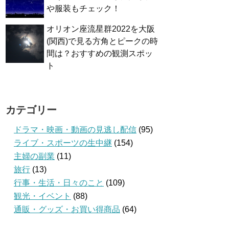
や服装もチェック！
オリオン座流星群2022を大阪
(関西)で見る方角とピークの時
間は？おすすめの観測スポッ
ト
カテゴリー
ドラマ・映画・動画の見逃し配信
(95)
ライブ・スポーツの生中継
(154)
主婦の副業
(11)
旅行
(13)
行事・生活・日々のこと
(109)
観光・イベント
(88)
通販・グッズ・お買い得商品
(64)