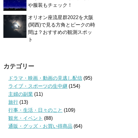
や服装もチェック！
オリオン座流星群2022を大阪
(関西)で見る方角とピークの時
間は？おすすめの観測スポッ
ト
カテゴリー
ドラマ・映画・動画の見逃し配信
(95)
ライブ・スポーツの生中継
(154)
主婦の副業
(11)
旅行
(13)
行事・生活・日々のこと
(109)
観光・イベント
(88)
通販・グッズ・お買い得商品
(64)