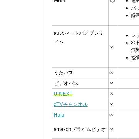
Mnet
◎
過
バ
録
auスマートパスプレミ
レ
アム
3
○
無
授
うたパス
×
ビデオパス
×
U-NEXT
×
dTVチャンネル
×
Hulu
×
amazonプライムビデオ
×