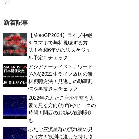
す。
新着記事
【MotoGP2024】ライブ中継
をスマホで無料視聴する方
法！令和6年の放送スケジュー
ル予定もチェック
アジアアーティストアワード
(AAA)2022生ライブ放送の無
料視聴方法！見逃しの動画配
信や再放送もチェック
2022年のふたご座流星群を大
阪で見る方向(方角)やピークの
時間！関西のお勧め観測場所
も
ふたご座流星群の流れ星の見
つけ方！観測に適した持ち物