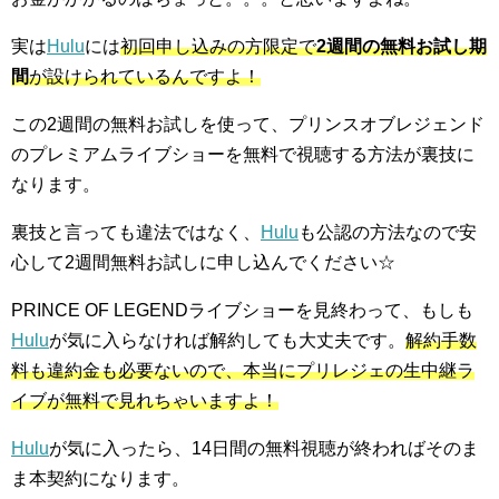
実は
Hulu
には
初回申し込みの方限定で
2週間の無料お試し期
間
が設けられているんですよ！
この2週間の無料お試しを使って、プリンスオブレジェンド
のプレミアムライブショーを無料で視聴する方法が裏技に
なります。
裏技と言っても違法ではなく、
Hulu
も公認の方法なので安
心して2週間無料お試しに申し込んでください☆
PRINCE OF LEGENDライブショーを見終わって、もしも
Hulu
が気に入らなければ解約しても大丈夫です。
解約手数
料も違約金も必要ないので、本当にプリレジェの生中継ラ
イブが無料で見れちゃいますよ！
Hulu
が気に入ったら、14日間の無料視聴が終わればそのま
ま本契約になります。