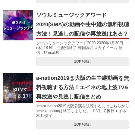
ソウルミュージックアワード
2020(SMA)の動画や生中継の無料視聴
方法！見逃しの配信や再放送はある？
ソウルミュージックアワード2020 2020年1月30日
(木) 18:50～生配信終了 韓国高尺スカイドーム 配
信：U-next独...
記事を読む
a-nation2019@大阪の生中継動画を無
料視聴する方法！エイネの地上波TV&
再放送や見逃し配信まとめ
☆☆a-nation2019大阪公演を視聴するにはこちらから
☆☆ a-nationは終了しました。 dTVにて後日エイネ
2019ダイ...
記事を読む