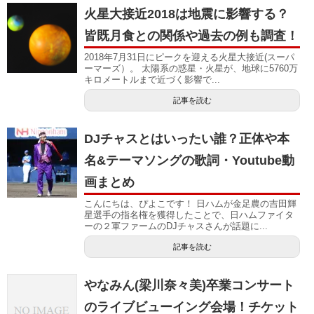
火星大接近2018は地震に影響する？
皆既月食との関係や過去の例も調査！
2018年7月31日にピークを迎える火星大接近(スーパ
ーマーズ）。 太陽系の惑星・火星が、地球に5760万
キロメートルまで近づく影響で...
記事を読む
DJチャスとはいったい誰？正体や本
名&テーマソングの歌詞・Youtube動
画まとめ
こんにちは、ぴよこです！ 日ハムが金足農の吉田輝
星選手の指名権を獲得したことで、日ハムファイタ
ーの２軍ファームのDJチャスさんが話題に...
記事を読む
やなみん(梁川奈々美)卒業コンサート
のライブビューイング会場！チケット