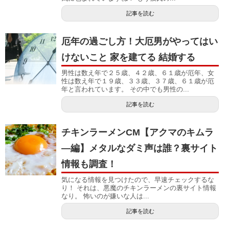
記事を読む
厄年の過ごし方！大厄男がやってはい
けないこと 家を建てる 結婚する
男性は数え年で２５歳、４２歳、６１歳が厄年、女
性は数え年で１９歳、３３歳、３７歳、６１歳が厄
年と言われています。 その中でも男性の...
記事を読む
チキンラーメンCM【アクマのキムラ
―編】メタルなダミ声は誰？裏サイト
情報も調査！
気になる情報を見つけたので、早速チェックするな
り！ それは、悪魔のチキンラーメンの裏サイト情報
なり。 怖いのが嫌いな人は...
記事を読む