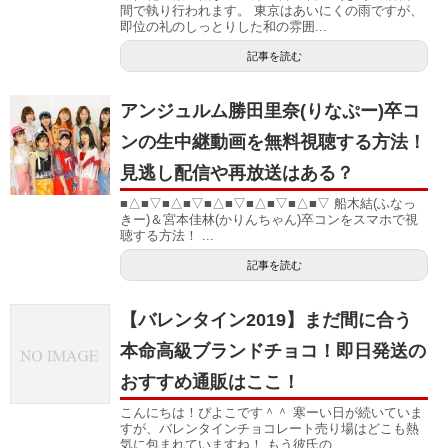
間で執り行われます。 東京はあいにくの雨ですが、
即位の礼のしっとりした和の雰囲...
記事を読む
アンジュルム勝田里奈(りなぷー)卒コ
ンの生中継動画を無料視聴する方法！
見逃し配信や再放送はある？
■△■▽■△■▽■△■▽■△■▽■△■▽ 船木結(ふなっ
きー)＆宮本佳林(かりんちゃん)卒コンをスマホで視
聴する方法！ ...
記事を読む
【バレンタイン2019】まだ間に合う
本命高級ブランドチョコ！即日発送の
おすすめ通販はここ！
こんにちは！ぴよこです＾＾ 寒ーい日が続いていま
すが、バレンタインチョコレート売り場はどこも熱
気に包まれていますね！ もう彼氏の...