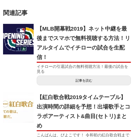
関連記事
【MLB開幕戦2019】ネット中継を最
後までスマホで無料視聴する方法！リ
アルタイムでイチローの試合を生配
信！
イチローの引退試合の無料視聴方法！最後の試合を
見る
記事を読む
【紅白歌合戦2019タイムテーブル】
出演時間の詳細を予想！出場歌手とコ
ラボアーティスト&曲目(セトリ)まと
め
こんばんは、ぴよこです！ 令和初の紅白歌合戦まで