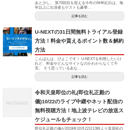
あと少し。 第70回目を迎える今年のNHK紅白は、毎
年以上に出演者もゲストも豪華...
記事を読む
U-NEXTの31日間無料トライアル登録
方法！料金や貰えるポイント数＆解約
方法
こんばんは、ぴよこです！ U-NEXTを利用したいけ
れど、料金やどんなサイトなのかわからなくて不
安。 そう思っているあな...
記事を読む
令和天皇即位の礼(即位礼正殿の
儀)10/22のライブ中継やネット配信の
無料視聴方法！地上波テレビの放送ス
ケジュールもチェック！
即位礼正殿の儀が2019年10月22日13時より皇居松の