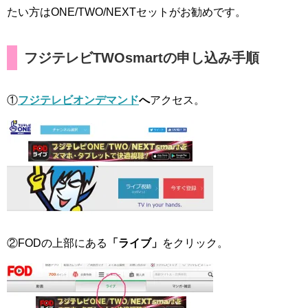
たい方はONE/TWO/NEXTセットがお勧めです。
フジテレビTWOsmartの申し込み手順
①
フジテレビオンデマンド
へ
アクセス。
②FODの上部にある
「ライブ」
をクリック。