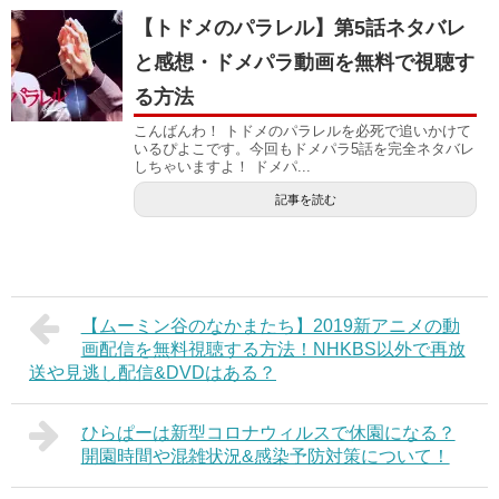
【トドメのパラレル】第5話ネタバレ
と感想・ドメパラ動画を無料で視聴す
る方法
こんばんわ！ トドメのパラレルを必死で追いかけて
いるぴよこです。今回もドメパラ5話を完全ネタバレ
しちゃいますよ！ ドメパ...
記事を読む
【ムーミン谷のなかまたち】2019新アニメの動
画配信を無料視聴する方法！NHKBS以外で再放
送や見逃し配信&DVDはある？
ひらぱーは新型コロナウィルスで休園になる？
開園時間や混雑状況&感染予防対策について！