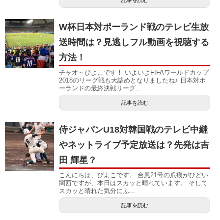
W杯日本対ポーランド戦のテレビ生放
送時間は？見逃しフル動画を視聴する
方法！
チャオ～ぴよこです！ いよいよFIFAワールドカップ
2018のリーグ戦も大詰めとなりましたね♪ 日本対ポ
ーランドの最終決戦リーグ...
記事を読む
侍ジャパンU18対韓国戦のテレビ中継
やネットライブ予定放送は？先発は吉
田 輝星？
こんにちは、ぴよこです。 台風21号の爪痕がひどい
関西ですが、本日はスカッと晴れています。 そして
スカッと晴れた気分にふ...
記事を読む