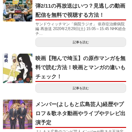
弾2/11の再放送はいつ？見逃しの動画
配信を無料で視聴する方法！
サンドウィッチマン「病院ラジオ」 依存症治療病院
編 再放送 2020年2月29日(土) 15:05～15:45 NHK総合
チ...
記事を読む
映画【翔んで埼玉】の原作マンガを無
料で読む方法！映画とマンガの違いも
チェック！
記事を読む
メンバー(よしもと広島芸人)経歴やプ
ロフ＆歌ネタ動画やライブやテレビ出
演予定
よしもと広島のコンビ芸人メンバーが歌ネタ王決定