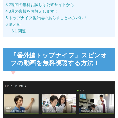
3
2週間の無料お試しは公式サイトから
4
3月の裏技をお教えします！
5
トップナイフ番外編のあらすじとネタバレ！
6
まとめ
6.1
関連
「番外編トップナイフ」スピンオ
フの動画を無料視聴する方法！