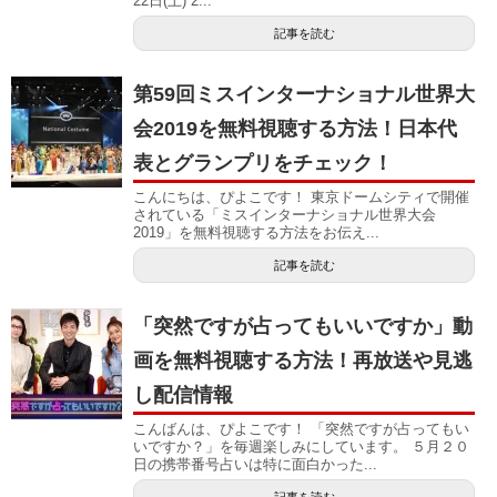
22日(土) 2...
記事を読む
第59回ミスインターナショナル世界大
会2019を無料視聴する方法！日本代
表とグランプリをチェック！
こんにちは、ぴよこです！ 東京ドームシティで開催
されている「ミスインターナショナル世界大会
2019」を無料視聴する方法をお伝え...
記事を読む
「突然ですが占ってもいいですか」動
画を無料視聴する方法！再放送や見逃
し配信情報
こんばんは、ぴよこです！ 「突然ですが占ってもい
いですか？」を毎週楽しみにしています。 ５月２０
日の携帯番号占いは特に面白かった...
記事を読む