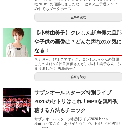
戦2018年の優勝しましたね！ 歌ネタ王予選メンバー
の中でもダークホース...
記事を読む
【小林由美子】クレしん新声優の旦那
や子供の画像は？どんな声なのか気に
なる！
ちゃお～、ぴよこです♪ クレヨンしんちゃんの野原
しんのすけの2代目声優さんが、小林由美子さんに決
まりました！ 矢島晶子さ...
記事を読む
サザンオールスターズ特別ライブ
2020のセトリはこれ！MP3を無料視
聴する方法もチェック
サザンオールスターズ特別ライブ2020 Keep
Smilin’～皆さん、ありがとうございます!! 2020年8月