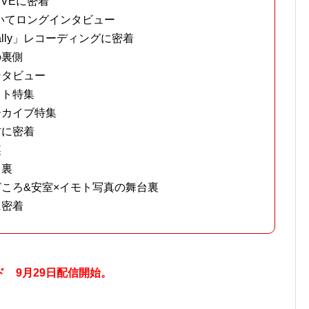
VEに密着
ついてロングインタビュー
lly」レコーディングに密着
の裏側
ンタビュー
ット特集
ーカイブ特集
材に密着
裏
台裏
ころ&安室×イモト写真の舞台裏
に密着
 9月29日配信開始。