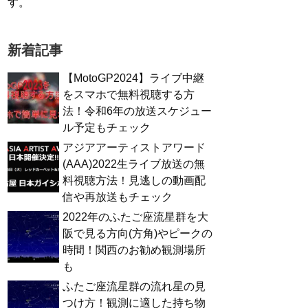
す。
新着記事
【MotoGP2024】ライブ中継
をスマホで無料視聴する方
法！令和6年の放送スケジュー
ル予定もチェック
アジアアーティストアワード
(AAA)2022生ライブ放送の無
料視聴方法！見逃しの動画配
信や再放送もチェック
2022年のふたご座流星群を大
阪で見る方向(方角)やピークの
時間！関西のお勧め観測場所
も
ふたご座流星群の流れ星の見
つけ方！観測に適した持ち物