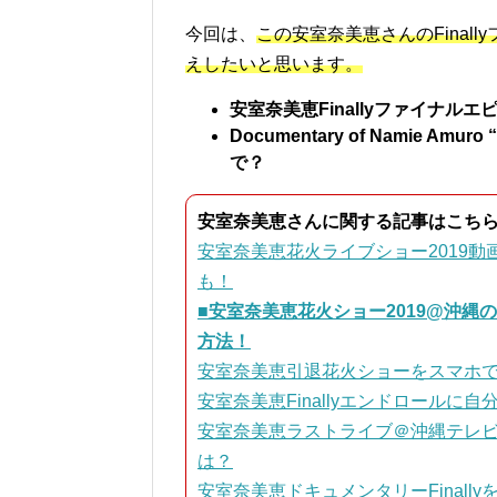
今回は、
この安室奈美恵さんのFina
えしたいと思います。
安室奈美恵Finallyファイナ
Documentary of Namie 
で？
安室奈美恵さんに関する記事はこち
安室奈美恵花火ライブショー2019
も！
■安室奈美恵花火ショー2019@沖
方法！
安室奈美恵引退花火ショーをスマホ
安室奈美恵Finallyエンドロール
安室奈美恵ラストライブ＠沖縄テレビ
は？
安室奈美恵ドキュメンタリーFinal