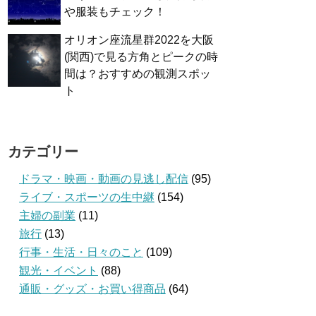
や服装もチェック！
オリオン座流星群2022を大阪
(関西)で見る方角とピークの時
間は？おすすめの観測スポッ
ト
カテゴリー
ドラマ・映画・動画の見逃し配信
(95)
ライブ・スポーツの生中継
(154)
主婦の副業
(11)
旅行
(13)
行事・生活・日々のこと
(109)
観光・イベント
(88)
通販・グッズ・お買い得商品
(64)