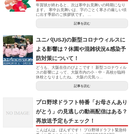
年賀状が終わると、次は寒中お見舞いの時期になり
ます。 寒中お見舞いは、字のごとく寒さの厳しい頃
に出す季節のご挨拶状です。 ...
記事を読む
ユニバ(USJ)の新型コロナウィルスに
よる影響は？休園や混雑状況&感染予
防対策について！
どうも、大阪在住のぴよこです！ 新型コロナウィル
スの影響によって、大阪市内の小・中・高校が臨時
休校となりましたね。 大阪の元気っ...
記事を読む
プロ野球ドラフト特番「お母さんあり
がとう」の見逃しの動画配信はある？
再放送予定もチェック！
こんばんは、ぽんずです！ プロ野球ドラフト緊急特