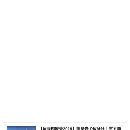
【尾張四観音2019】龍泉寺で厄除け！恵方節