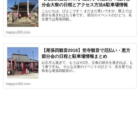
分会大祭の日程とアクセス方法&駐車場情報
こんにちは、ぴよこです！ まだまだ寒いですが、暦上では
節分を過ぎればもう春です。 節分のイベントのひとつ、名
古屋では尾張四観...
happys365.com
【尾張四観音2018】笠寺観音で厄払い・恵方
節分会の日程と駐車場情報まとめ
お正月も過ぎて、もうはや2月。立春の節分を過ぎれば、も
う春ですね。 そんな立春のイベントのひとつ、名古屋では
有名な尾張四観音の...
happys365.com