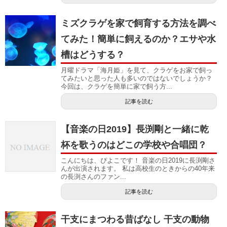
ミズクラゲを家で飼育する方法を調べ
てみた！簡単に飼えるのか？エサや水
槽はどうする？
月曜ドラマ「海月姫」を見て、クラゲをお家で飼っ
てみたいと思った人も多いのではないでしょうか？
今回は、クラゲを簡単に家で飼う方...
記事を読む
【音楽の日2019】長渕剛と一緒に乾
杯を歌うのはどこの学校や合唱団？
こんにちは、ぴよこです！ 音楽の日2019に長渕剛さ
んが出演されます。 私は高校生のときからの40年来
の長渕さんのファン...
記事を読む
干支にまつわる昔ばなし 干支の動物