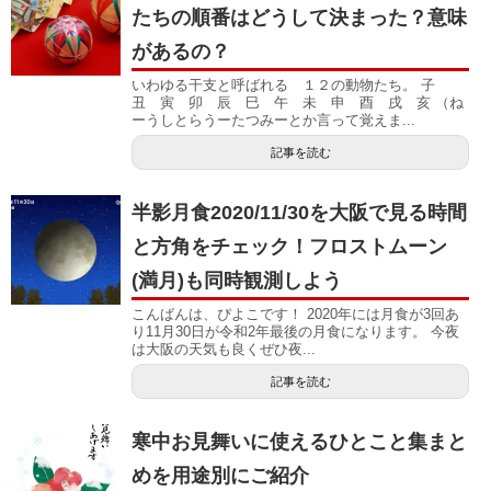
たちの順番はどうして決まった？意味
があるの？
いわゆる干支と呼ばれる １２の動物たち。 子
丑 寅 卯 辰 巳 午 未 申 酉 戌 亥 （ね
ーうしとらうーたつみーとか言って覚えま...
記事を読む
半影月食2020/11/30を大阪で見る時間
と方角をチェック！フロストムーン
(満月)も同時観測しよう
こんばんは、ぴよこです！ 2020年には月食が3回あ
り11月30日が令和2年最後の月食になります。 今夜
は大阪の天気も良くぜひ夜...
記事を読む
寒中お見舞いに使えるひとこと集まと
めを用途別にご紹介