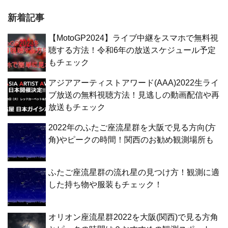
新着記事
【MotoGP2024】ライブ中継をスマホで無料視
聴する方法！令和6年の放送スケジュール予定
もチェック
アジアアーティストアワード(AAA)2022生ライ
ブ放送の無料視聴方法！見逃しの動画配信や再
放送もチェック
2022年のふたご座流星群を大阪で見る方向(方
角)やピークの時間！関西のお勧め観測場所も
ふたご座流星群の流れ星の見つけ方！観測に適
した持ち物や服装もチェック！
オリオン座流星群2022を大阪(関西)で見る方角