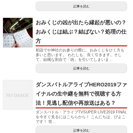
記事を読む
おみくじの凶が出たら縁起が悪いの？
おみくじは結ぶ？結ばない？処理の仕
方
初詣でや神社のお参りの際に、おみくじをひく方も
多いと思います。 わたしも、良く引きます。そし
て、結構な割合で「凶」を引いてしまいま...
記事を読む
ダンスバトルアライブHERO2019ファ
イナルの生中継を無料で視聴する方
法！見逃し配信や再放送はある？
ダンスバトル・アライブTVSUPER LIVE2019 FINAL
を今すぐ見るにはこちらから！ こんにちは、ぴよこ
です！ 世...
記事を読む