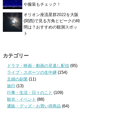
や服装もチェック！
オリオン座流星群2022を大阪
(関西)で見る方角とピークの時
間は？おすすめの観測スポッ
ト
カテゴリー
ドラマ・映画・動画の見逃し配信
(95)
ライブ・スポーツの生中継
(154)
主婦の副業
(11)
旅行
(13)
行事・生活・日々のこと
(109)
観光・イベント
(88)
通販・グッズ・お買い得商品
(64)