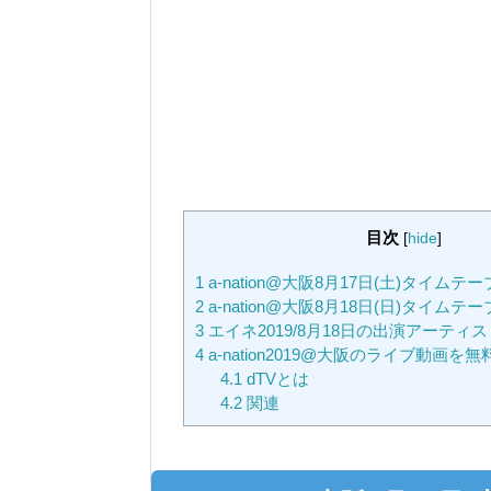
目次
[
hide
]
1
a-nation@大阪8月17日(土)タイムテ
2
a-nation@大阪8月18日(日)タイムテ
3
エイネ2019/8月18日の出演アーティス
4
a-nation2019@大阪のライブ動画
4.1
dTVとは
4.2
関連