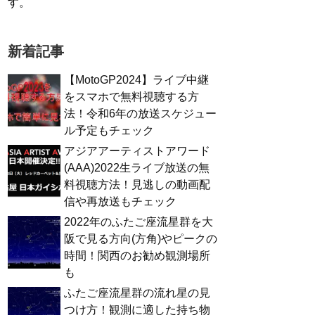
す。
新着記事
【MotoGP2024】ライブ中継
をスマホで無料視聴する方
法！令和6年の放送スケジュー
ル予定もチェック
アジアアーティストアワード
(AAA)2022生ライブ放送の無
料視聴方法！見逃しの動画配
信や再放送もチェック
2022年のふたご座流星群を大
阪で見る方向(方角)やピークの
時間！関西のお勧め観測場所
も
ふたご座流星群の流れ星の見
つけ方！観測に適した持ち物