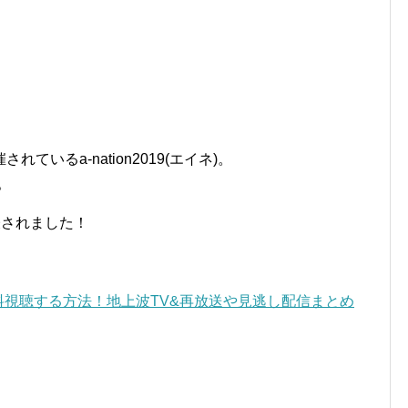
いるa-nation2019(エイネ)。
。
発表されました！
画を無料視聴する方法！地上波TV&再放送や見逃し配信まとめ