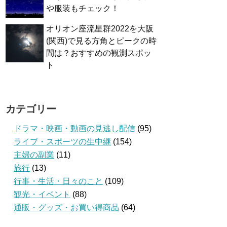
や服装もチェック！
オリオン座流星群2022を大阪
(関西)で見る方角とピークの時
間は？おすすめの観測スポッ
ト
カテゴリー
ドラマ・映画・動画の見逃し配信
(95)
ライブ・スポーツの生中継
(154)
主婦の副業
(11)
旅行
(13)
行事・生活・日々のこと
(109)
観光・イベント
(88)
通販・グッズ・お買い得商品
(64)