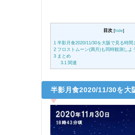
目次
[
hide
]
1
半影月食2020/11/30を大阪で見る
2
フロストムーン(満月)も同時観測しよ
3
まとめ
3.1
関連
半影月食2020/11/3