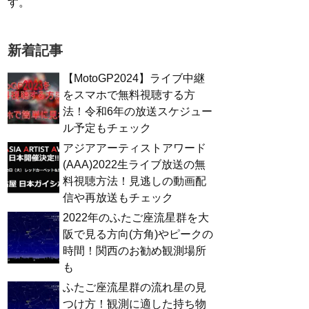
す。
新着記事
【MotoGP2024】ライブ中継
をスマホで無料視聴する方
法！令和6年の放送スケジュー
ル予定もチェック
アジアアーティストアワード
(AAA)2022生ライブ放送の無
料視聴方法！見逃しの動画配
信や再放送もチェック
2022年のふたご座流星群を大
阪で見る方向(方角)やピークの
時間！関西のお勧め観測場所
も
ふたご座流星群の流れ星の見
つけ方！観測に適した持ち物