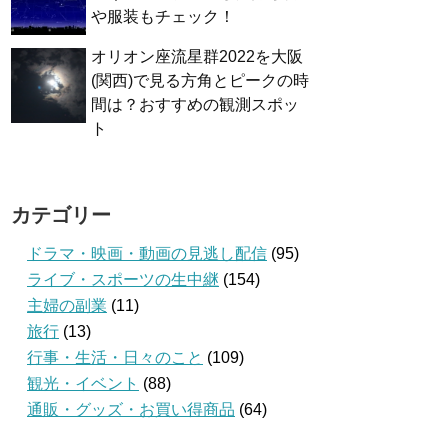
や服装もチェック！
オリオン座流星群2022を大阪
(関西)で見る方角とピークの時
間は？おすすめの観測スポッ
ト
カテゴリー
ドラマ・映画・動画の見逃し配信
(95)
ライブ・スポーツの生中継
(154)
主婦の副業
(11)
旅行
(13)
行事・生活・日々のこと
(109)
観光・イベント
(88)
通販・グッズ・お買い得商品
(64)