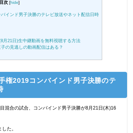
目次
[
hide
]
9コンバインド男子決勝のテレビ放送やネット配信日時
8月21日)生中継動画を無料視聴する方法
八王子の見逃しの動画配信はある？
選手権2019コンバインド男子決勝のテ
時
混合の試合、コンバインド男子決勝が8月21日(木)16
ました。