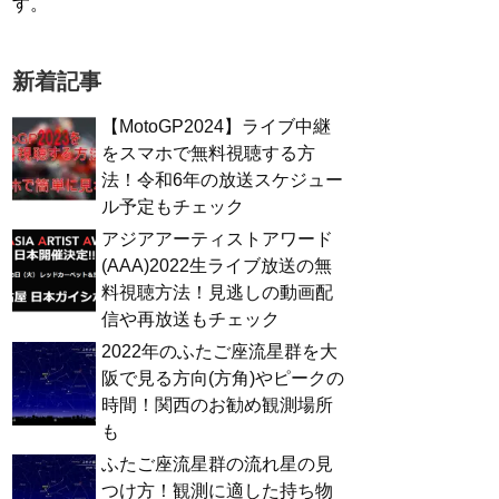
す。
新着記事
【MotoGP2024】ライブ中継
をスマホで無料視聴する方
法！令和6年の放送スケジュー
ル予定もチェック
アジアアーティストアワード
(AAA)2022生ライブ放送の無
料視聴方法！見逃しの動画配
信や再放送もチェック
2022年のふたご座流星群を大
阪で見る方向(方角)やピークの
時間！関西のお勧め観測場所
も
ふたご座流星群の流れ星の見
つけ方！観測に適した持ち物