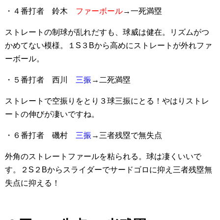
・４番打者 鈴木
ファーボール
→一死満塁
ストレートの制球が乱れだすも、球威は健在。リズムがつ
かめてない模様。１S３Bから高めにストレートが外れファ
ーボール。
・５番打者 西川
三振
→二死満塁
ストレートで空振りをとり３球三振にとる！やはりストレ
ートの伸びが凄いですね。
・６番打者 磯村
三振
→三者残塁で無失点
外角のストレートファールを粘られる。球は凄くいいで
す。２S２Bからスライダーでサードゴロに抑え三者残塁無
失点に抑える！