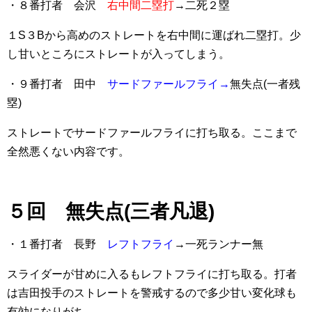
・８番打者 会沢
右中間二塁打
→二死２塁
１S３Bから高めのストレートを右中間に運ばれ二塁打。少
し甘いところにストレートが入ってしまう。
・９番打者 田中
サードファールフライ→
無失点(一者残
塁)
ストレートでサードファールフライに打ち取る。ここまで
全然悪くない内容です。
５回 無失点(三者凡退)
・１番打者 長野
レフトフライ
→一死ランナー無
スライダーが甘めに入るもレフトフライに打ち取る。打者
は吉田投手のストレートを警戒するので多少甘い変化球も
有効になりがち。