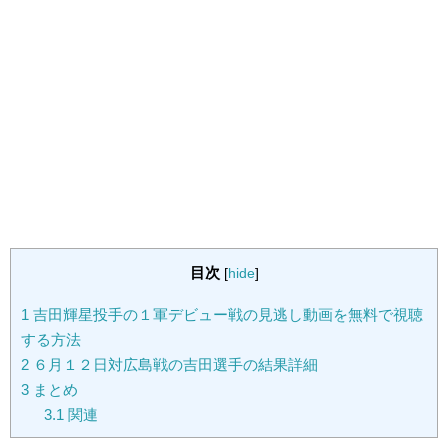
目次
[
hide
]
1
吉田輝星投手の１軍デビュー戦の見逃し動画を無料で視聴
する方法
2
６月１２日対広島戦の吉田選手の結果詳細
3
まとめ
3.1
関連