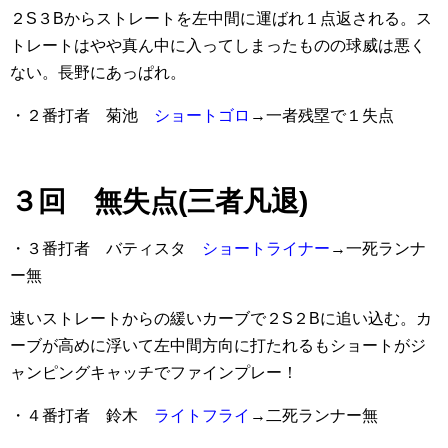
２S３Bからストレートを左中間に運ばれ１点返される。ス
トレートはやや真ん中に入ってしまったものの球威は悪く
ない。長野にあっぱれ。
・２番打者 菊池
ショートゴロ
→一者残塁で１失点
３回 無失点(三者凡退)
・３番打者 バティスタ
ショートライナー
→一死ランナ
ー無
速いストレートからの緩いカーブで２S２Bに追い込む。カ
ーブが高めに浮いて左中間方向に打たれるもショートがジ
ャンピングキャッチでファインプレー！
・４番打者 鈴木
ライトフライ
→二死ランナー無