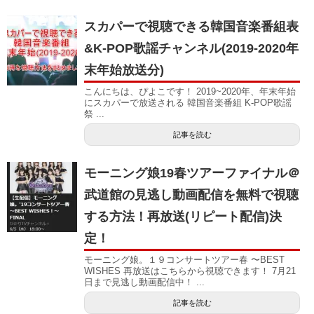
スカパーで視聴できる韓国音楽番組表
&K-POP歌謡チャンネル(2019-2020年
末年始放送分)
こんにちは、ぴよこです！ 2019~2020年、年末年始
にスカパーで放送される 韓国音楽番組 K-POP歌謡
祭 ...
記事を読む
モーニング娘19春ツアーファイナル＠
武道館の見逃し動画配信を無料で視聴
する方法！再放送(リピート配信)決
定！
モーニング娘。１９コンサートツアー春 〜BEST
WISHES 再放送はこちらから視聴できます！ 7月21
日まで見逃し動画配信中！ ...
記事を読む