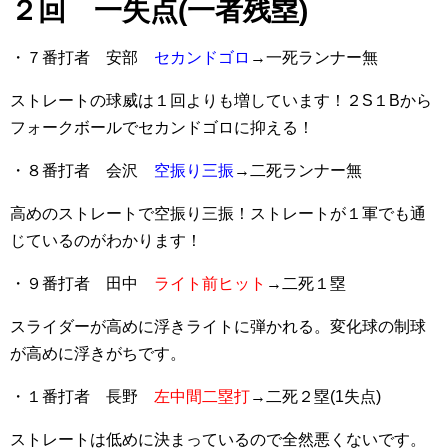
２回 一失点(一者残塁)
・７番打者 安部
セカンドゴロ
→一死ランナー無
ストレートの球威は１回よりも増しています！２S１Bから
フォークボールでセカンドゴロに抑える！
・８番打者 会沢
空振り三振
→二死ランナー無
高めのストレートで空振り三振！ストレートが１軍でも通
じているのがわかります！
・９番打者 田中
ライト前ヒット
→二死１塁
スライダーが高めに浮きライトに弾かれる。変化球の制球
が高めに浮きがちです。
・１番打者 長野
左中間二塁打
→二死２塁(1失点)
ストレートは低めに決まっているので全然悪くないです。