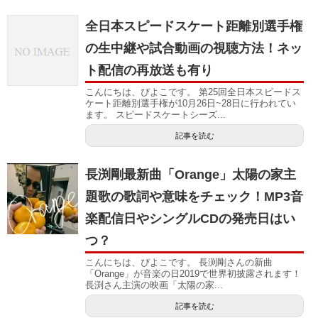
全日本スピードスケート距離別選手権
の生中継や試合動画の視聴方法！ネッ
ト配信の再放送も有り
こんにちは、ぴよこです。 第25回全日本スピードス
ケート距離別選手権が10月26日~28日に行われてい
ます。 スピードスケートシーズ...
記事を読む
長渕剛最新曲「Orange」太陽の家主
題歌の歌詞や意味をチェック！MP3音
楽配信日やシングルCDの発売日はい
つ？
こんにちは、ぴよこです。 長渕剛さんの新曲
「Orange」が音楽の日2019で世界初披露されます！
長渕さん主演の映画「太陽の家...
記事を読む