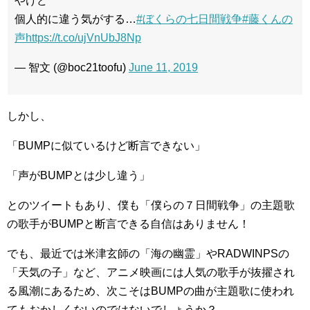
やけど
個人的に違う気がする…
#ぼくらの七日間戦争
#藤くんの
声
https://t.co/ujVnUbJ8Np
— 智文 (@boc21toofu)
June 11, 2019
しかし、
「BUMPに似ているけど断言できない」
「声がBUMPとは少し違う」
とのツイートもあり、僕も「僕らの７日間戦争」の主題歌
の歌手がBUMPと断言できる自信はありません！
でも、最近では米津玄師の「海の幽霊」やRADWINPSの
「天気の子」など、アニメ映画には人気の歌手が抜擢され
る風潮にあるため、次こそはBUMPの曲が主題歌に使われ
てもおかしくないのではないでしょうか？