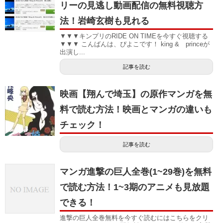
リーの見逃し動画配信の無料視聴方
法！岩崎玄樹も見れる
▼▼▼キンプリのRIDE ON TIMEを今すぐ視聴する
▼▼▼ こんばんは、ぴよこです！ king & princeが
出演し...
記事を読む
映画【翔んで埼玉】の原作マンガを無
料で読む方法！映画とマンガの違いも
チェック！
記事を読む
マンガ進撃の巨人全巻(1~29巻)を無料
で読む方法！1~3期のアニメも見放題
できる！
進撃の巨人全巻無料を今すぐ読むにはこちらをクリ