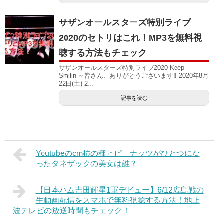
サザンオールスターズ特別ライブ
2020のセトリはこれ！MP3を無料視
聴する方法もチェック
サザンオールスターズ特別ライブ2020 Keep
Smilin’～皆さん、ありがとうございます!! 2020年8月
22日(土) 2...
記事を読む
Youtubeのcm柿の種とピーナッツがひとつにな
ったタネザックの美女は誰？
【日本ハム吉田輝星1軍デビュー】6/12広島戦の
生動画配信をスマホで無料視聴する方法！地上
波テレビの放送時間もチェック！