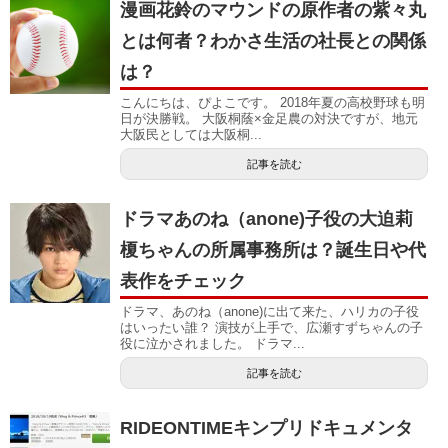
漫画花鈴のマウンドの原作者の紫々丸
とは何者？わかさ生活の社長との関係
は？
こんにちは、ぴよこです。 2018年夏の高校野球も明
日が決勝戦。 大阪桐蔭×金足農の対決ですが、地元
大阪民としては大阪桐...
記事を読む
ドラマあのね（anone)子役の大迫莉
榎ちゃんの所属事務所は？誕生日や代
表作をチェック
ドラマ、あのね（anone)に出て来た、ハリカの子役
はいったい誰？ 演技が上手で、広瀬すずちゃんの子
役に泣かされました。 ドラマ...
記事を読む
RIDEONTIMEキンプリドキュメンタ