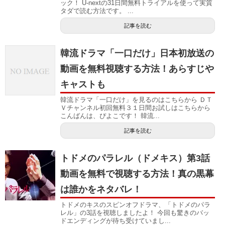
ック！ U-nextの31日間無料トライアルを使って実質
タダで読む方法です。 ...
記事を読む
韓流ドラマ「一口だけ」日本初放送の
動画を無料視聴する方法！あらすじや
キャストも
韓流ドラマ「一口だけ」を見るのはこちらから ＤＴ
Ｖチャンネル初回無料３１日間お試しはこちらから
こんばんは、ぴよこです！ 韓流...
記事を読む
トドメのパラレル（ドメキス）第3話
動画を無料で視聴する方法！真の黒幕
は誰かをネタバレ！
トドメのキスのスピンオフドラマ、「トドメのパラ
レル」の3話を視聴しましたよ！ 今回も驚きのバッ
ドエンディングが待ち受けていまし...