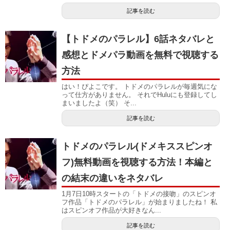
記事を読む
【トドメのパラレル】6話ネタバレと
感想とドメパラ動画を無料で視聴する
方法
はい！ぴよこです。 トドメのパラレルが毎週気にな
って仕方がありません。 それでHuluにも登録してし
まいましたよ（笑） そ...
記事を読む
トドメのパラレル(ドメキススピンオ
フ)無料動画を視聴する方法！本編と
の結末の違いをネタバレ
1月7日10時スタートの「トドメの接吻」のスピンオ
フ作品「トドメのパラレル」が始まりましたね！ 私
はスピンオフ作品が大好きなん...
記事を読む