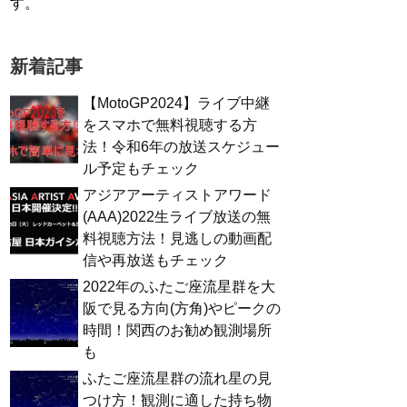
す。
新着記事
【MotoGP2024】ライブ中継
をスマホで無料視聴する方
法！令和6年の放送スケジュー
ル予定もチェック
アジアアーティストアワード
(AAA)2022生ライブ放送の無
料視聴方法！見逃しの動画配
信や再放送もチェック
2022年のふたご座流星群を大
阪で見る方向(方角)やピークの
時間！関西のお勧め観測場所
も
ふたご座流星群の流れ星の見
つけ方！観測に適した持ち物