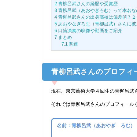
2
青柳呂武さんの経歴や受賞歴
3
青柳呂武（あおやぎろむ）って本名な
4
青柳呂武さんの出身高校は偏差値７２
5
あおやなぎろむ（青柳呂武）さんに彼
6
口笛演奏の映像や動画をご紹介
7
まとめ
7.1
関連
青柳呂武さんのプロフィ
現在、東京藝術大学４回生の青柳呂武
それでは青柳呂武さんのプロフィール
名前：青柳呂武（あおやぎ ろむ）