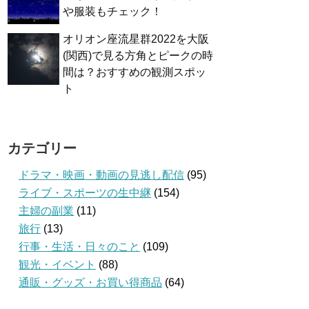
や服装もチェック！
オリオン座流星群2022を大阪
(関西)で見る方角とピークの時
間は？おすすめの観測スポッ
ト
カテゴリー
ドラマ・映画・動画の見逃し配信
(95)
ライブ・スポーツの生中継
(154)
主婦の副業
(11)
旅行
(13)
行事・生活・日々のこと
(109)
観光・イベント
(88)
通販・グッズ・お買い得商品
(64)