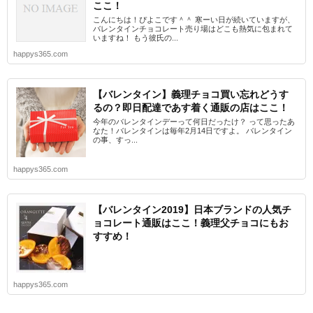
ここ！
こんにちは！ぴよこです＾＾ 寒ーい日が続いていますが、
バレンタインチョコレート売り場はどこも熱気に包まれて
いますね！ もう彼氏の...
happys365.com
【バレンタイン】義理チョコ買い忘れどうす
るの？即日配達であす着く通販の店はここ！
今年のバレンタインデーって何日だったけ？ って思ったあ
なた！バレンタインは毎年2月14日ですよ。 バレンタイン
の事、すっ...
happys365.com
【バレンタイン2019】日本ブランドの人気チ
ョコレート通販はここ！義理父チョコにもお
すすめ！
happys365.com