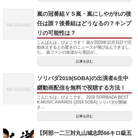
嵐の冠番組ＶＳ嵐・嵐にしやがれの後
任は誰？後番組はどうなるの？キンプ
リの可能性は？
こんばんは、ぴよこです！ 嵐が2020年12月31日で活
動休止するとの驚きのニュースが飛び込んできまし
た。 嵐ファンの友達から電話が...
記事を読む
ソリバダ2019(SOBA)の出演者&生中
継動画配信を無料で視聴する方法！
こんにちは、ぴよこです。 2019 SORIBADA BEST
K-MUSIC AWARDS (2019 SOBA) ソリバダが開催
さ...
記事を読む
【阿部一二三対丸山城志郎66キロ級五