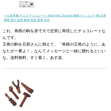
一心堂本舗 チョコ チョコレート Shogi de Chocolat 将棋 デ ショコラ 駒 王将
飛車 角行 金将 銀将 桂馬 香車 歩兵
これ、将棋の駒を原寸大で忠実に再現したチョコレートな
んです。
王将の駒を旦那さんに例えて、「将棋の王将のように、あ
なたが一番よ！」なんてメッセージと一緒に贈れるといい
な。送料無料。すぐ着く。あす楽。