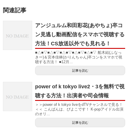
関連記事
アンジュルム和田彩花(あやちょ)卒コ
ン見逃し動画配信をスマホで視聴する
方法！CS放送以外でも見れる！
■△■▽■△■▽■△■▽■△■▽■△■▽ 船木結(ふなっ
きー)＆宮本佳林(かりんちゃん)卒コンをスマホで視
聴する方法！ ■12月...
記事を読む
power of k tokyo live2・3を無料で視
聴する方法！出演者や司会情報
＞＞power of k tokyo liveをdTVチャンネルで見る！
＜＜ こんばんは、ぴよこです！ K-popアイドル出演
のオリ...
記事を読む