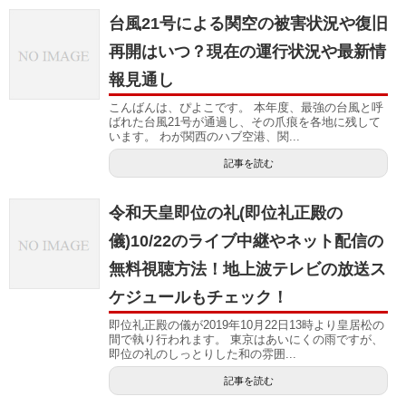
台風21号による関空の被害状況や復旧
再開はいつ？現在の運行状況や最新情
報見通し
こんばんは、ぴよこです。 本年度、最強の台風と呼
ばれた台風21号が通過し、その爪痕を各地に残して
います。 わが関西のハブ空港、関...
記事を読む
令和天皇即位の礼(即位礼正殿の
儀)10/22のライブ中継やネット配信の
無料視聴方法！地上波テレビの放送ス
ケジュールもチェック！
即位礼正殿の儀が2019年10月22日13時より皇居松の
間で執り行われます。 東京はあいにくの雨ですが、
即位の礼のしっとりした和の雰囲...
記事を読む