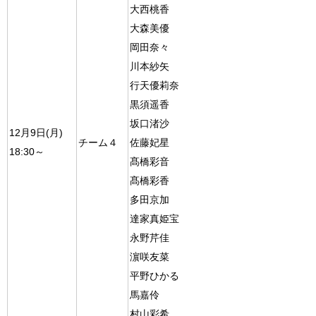
大西桃香
大森美優
岡田奈々
川本紗矢
行天優莉奈
黒須遥香
坂口渚沙
12月9日(月)
チーム４
佐藤妃星
18:30～
髙橋彩音
髙橋彩香
多田京加
達家真姫宝
永野芹佳
濵咲友菜
平野ひかる
馬嘉伶
村山彩希