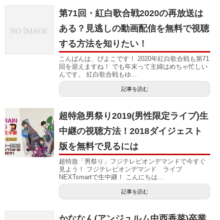
第71回・紅白歌合戦2020の再放送は
ある？見逃しの動画配信を無料で視聴
する方法を知りたい！
こんばんは、ぴよこです！ 2020年紅白歌合戦も第71
回を迎えますね！ でも年末って主婦はめちゃ忙しい
んです。 紅白歌合戦もゆ...
記事を読む
超特急男祭り2019(男性限定ライブ)生
中継の視聴方法！2018ダイジェスト
版を無料で見るには
超特急「男祭り」フジテレビオンデマンドで今すぐ
見よう！ フジテレビオンデマンド ライブ
NEXTsmartで生中継！ こんにちは...
記事を読む
かななん(アンジュルム中西香菜)卒業