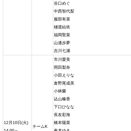
谷口めぐ
中西智代梨
服部有菜
樋渡結依
福岡聖菜
山邊歩夢
吉川七瀬
市川愛美
岡田梨奈
小田えりな
倉野尾成美
小林蘭
込山榛香
下口ひなな
長友彩海
12月10日(火)
橋本陽菜
チームK
14:00～
春本ゆき