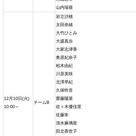
山内瑞葵
岩立沙穂
太田奈緒
大竹ひとみ
大盛真歩
大家志津香
奥原妃奈子
柏木由紀
川原美咲
北澤早紀
久保怜音
12月10日(火)
齋藤陽菜
チームB
10:00～
佐々木優佳里
佐藤朱
清水麻璃亜
田北香世子