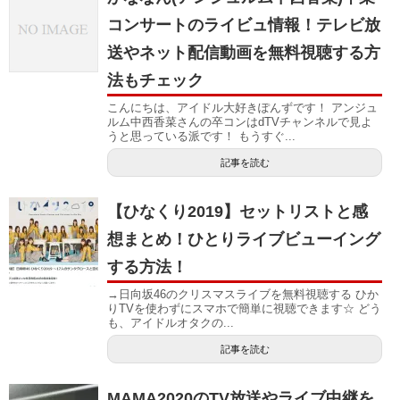
コンサートのライビュ情報！テレビ放
送やネット配信動画を無料視聴する方
法もチェック
こんにちは、アイドル大好きぽんずです！ アンジュ
ルム中西香菜さんの卒コンはdTVチャンネルで見よ
うと思っている派です！ もうすぐ...
記事を読む
【ひなくり2019】セットリストと感
想まとめ！ひとりライブビューイング
する方法！
→日向坂46のクリスマスライブを無料視聴する ひか
りTVを使わずにスマホで簡単に視聴できます☆ どう
も、アイドルオタクの...
記事を読む
MAMA2020のTV放送やライブ中継を