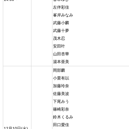
左伴彩佳
峯岸みなみ
武藤小麟
武藤十夢
茂木忍
安田叶
山田杏華
湯本亜美
岡部麟
小栗有以
加藤玲奈
佐藤美波
下尾みう
篠崎彩奈
鈴木くるみ
田口愛佳
12月10日(火)