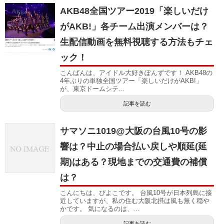
AKB48全国ツアー2019「楽しいだけ
がAKB!」各チーム出演メンバーは？
生配信動画を無料視聴する方法もチェ
ック！
こんばんは、アイドル大好きぽんずです！ AKB48の
4年ぶりの単独全国ツアー「楽しいだけがAKB!」
が、東京ドームシテ...
記事を読む
サマソニ1019@大阪の台風10号の影
響は？中止の場合払い戻しや順延(延
期)はある？現地までの交通費の補償
は？
こんにちは、ぴよこです。 台風10号が日本列島に接
近していますが、私の住む大阪北摂は風も無く穏や
かです。 気になるのは、...
記事を読む