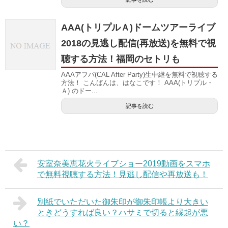
AAA(トリプルＡ)ドームツアーライブ
2018の見逃し配信(再放送)を無料で視
聴する方法！福岡のセトリも
AAAアフパ(CAL After Party)生中継を無料で視聴する
方法！ こんばんは、はなこです！ AAA(トリプル・
Ａ) のドー...
記事を読む
安室奈美恵花火ライブショー2019動画をスマホ
で無料視聴する方法！見逃し配信や再放送も！
別紙でいただいた御朱印が御朱印帳より大きい
ときどうすれば良い？ハサミで切ると縁起が悪
い？