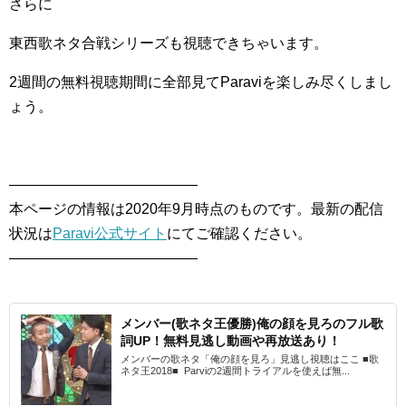
さらに
東西歌ネタ合戦シリーズも視聴できちゃいます。
2週間の無料視聴期間に全部見てParaviを楽しみ尽くしまし
ょう。
—————————————
本ページの情報は2020年9月時点のものです。最新の配信
状況は
Parav
i
公式サイト
にてご確認ください。
—————————————
メンバー(歌ネタ王優勝)俺の顔を見ろのフル歌
詞UP！無料見逃し動画や再放送あり！
メンバーの歌ネタ「俺の顔を見ろ」見逃し視聴はここ ■歌
ネタ王2018■ Parviの2週間トライアルを使えば無...