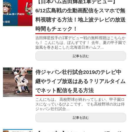
【日本ハム吉田輝星1軍デビュー】
6/12広島戦の生動画配信をスマホで無
料視聴する方法！地上波テレビの放送
時間もチェック！
吉田輝星投手の1軍デビュー戦の無料視聴はこちらか
ら！ こんにちは、ぽんずです！ 去年、夏の甲子園で
旋風を巻き起こした北海道日本ハムフ...
記事を読む
侍ジャパン壮行試合2019のテレビ中
継やライブ放送はある？リアルタイム
でネット配信を見る方法
こんにちは。 高校野球が終わってしまい、甲子園ロ
スになっているぴよこです。 でも高校野球の次は侍
ジャパン壮行試合...
記事を読む