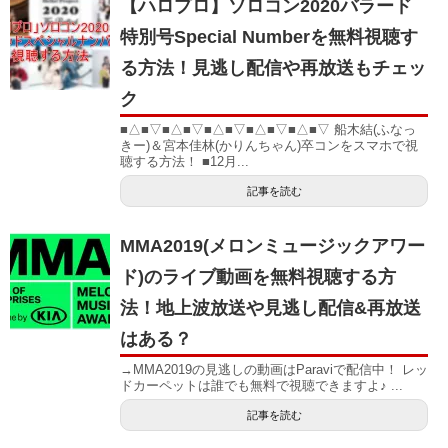
【ハロプロ】ソロコン2020バラード
特別号Special Numberを無料視聴す
る方法！見逃し配信や再放送もチェッ
ク
■△■▽■△■▽■△■▽■△■▽■△■▽ 船木結(ふなっ
きー)＆宮本佳林(かりんちゃん)卒コンをスマホで視
聴する方法！ ■12月...
記事を読む
MMA2019(メロンミュージックアワー
ド)のライブ動画を無料視聴する方
法！地上波放送や見逃し配信&再放送
はある？
→MMA2019の見逃しの動画はParaviで配信中！ レッ
ドカーペットは誰でも無料で視聴できますよ♪ ...
記事を読む