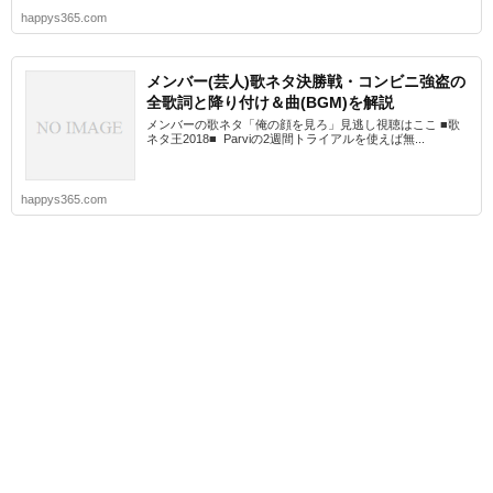
happys365.com
メンバー(芸人)歌ネタ決勝戦・コンビニ強盗の
全歌詞と降り付け＆曲(BGM)を解説
メンバーの歌ネタ「俺の顔を見ろ」見逃し視聴はここ ■歌
ネタ王2018■ Parviの2週間トライアルを使えば無...
happys365.com