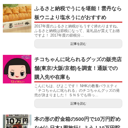
ふるさと納税でうにを堪能！雲丹なら
板ウニより塩水うにがおすすめ
2017年度のふるさと納税がもうすぐ終わりますね。
ふるさと納税は節税になって、返礼品が貰えてお徳
ですよ！ 2017年度の節税分...
記事を読む
チコちゃんに叱られるグッズの販売店
舗(東京/大阪/京都)を調査！通販での
購入先や在庫も
こんにちは、ぴよこです！ NHKの教養バラエティ
「チコちゃんに叱られる」のチコちゃんグッズの発
売が決まりました！ ＳＮＳでも待っ...
記事を読む
本の形の貯金箱の500円で10万円貯め