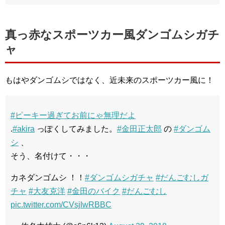
真っ赤なスポーツカー風ダンゴムシガチ
ャ
もはやダンゴムシではなく、近未来のスポーツカー風に！
#ピーキー過ぎてお前にゃ無理だよ
.
#akira
っぽくしてみました。
#金田正太郎
の
#ダンゴム
シ
、
そう、名付けて・・・
カネダンゴムシ ！！
#ダンゴムシガチャ
#だんごむしガ
チャ
#大友克洋
#金田のバイク
#だんごむし
pic.twitter.com/CVsjlwRBBC