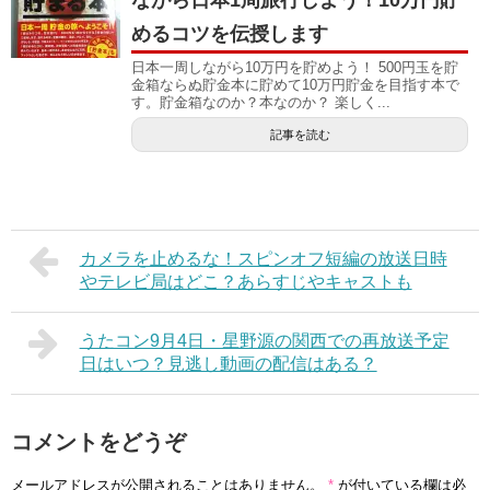
ながら日本1周旅行しよう！10万円貯
めるコツを伝授します
日本一周しながら10万円を貯めよう！ 500円玉を貯
金箱ならぬ貯金本に貯めて10万円貯金を目指す本で
す。貯金箱なのか？本なのか？ 楽しく...
記事を読む
カメラを止めるな！スピンオフ短編の放送日時
やテレビ局はどこ？あらすじやキャストも
うたコン9月4日・星野源の関西での再放送予定
日はいつ？見逃し動画の配信はある？
コメントをどうぞ
メールアドレスが公開されることはありません。
*
が付いている欄は必