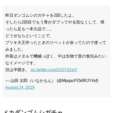
昨日ダンゴムシのガチャを2回したよ。
そしたら2回目でもう青がダブってやる気なくして、帰
ったら足も一本欠品で…。
どうせならということで、
ブリキ大王作ったときのリベットが余ってたので使って
みました。
外装はメタルで機械っぽく、中は生物で昔の食玩みたい
なイメージです。
目は半開き。
pic.twitter.com/ZsSYrI2ajY
— 山田 太郎（いなかもん） (@MpqacPZk8RJY4xf)
August 24, 2018
メカダンゴムシガチャ