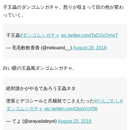
子王蟲のダンゴムシガチャ。怒りが収まって目の色が変わ
っていく。
子王蟲
#ダンゴムシガチャ
pic.twitter.com/TaD2xQyhvT
— 毛毛軟軟香香 (@nekoand__)
August 28, 2018
白い眼の王蟲風ダンゴムシガチャ。
絶対誰かがやるであろう王蟲ネタ
塗装とデコシールと爪楊枝でこさえたった
#だんごむし
#
ダンゴムシガチャ
pic.twitter.com/OqisVcrf36
— てよ (@arayadateyoi)
August 25, 2018