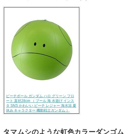
ビーチボール ガンダム ハロ グリーン フロ
ート 直径28cm （ プール 海 水遊び インス
タ SNS かわいい ビーチ レジャー 海水浴 夏
休み キャラクター 機動戦士ガンダム ）
タマムシのような虹色カラーダンゴム