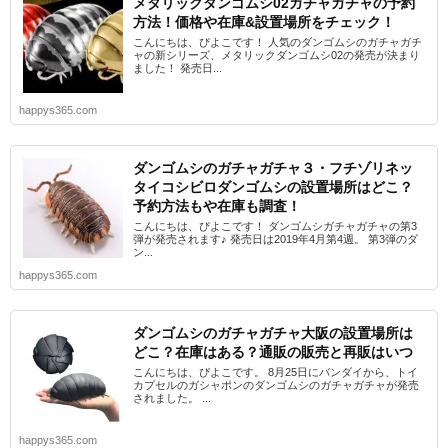
メタリックダンゴムシ02ガチャガチャの予約
方法！価格や在庫&設置場所をチェック！
こんにちは、ぴよこです！ 人気のダンゴムシのガチャガチ
ャの新シリーズ、メタリックダンゴムシ02の発売が決まり
ました！ 発売日...
happys365.com
ダンゴムシのガチャガチャ３・フチゾリネッ
タイコシビロダンゴムシの設置場所はどこ？
予約方法もや在庫も調査！
こんにちは、ぴよこです！ ダンゴムシガチャガチャの第3
弾が発売されます♪ 発売日は2019年4月第4週。 第3弾のダ
ン...
happys365.com
ダンゴムシのガチャガチャ大阪の設置場所は
どこ？在庫はある？通販の販売と再販はいつ
こんにちは、ぴよこです。 8月25日にバンダイから、トイ
カプセルのガシャポンのダンゴムシのガチャガチャが発売
されました。 ...
happys365.com