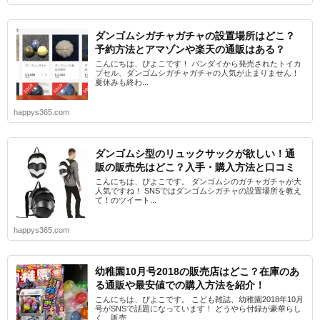
ダンゴムシガチャガチャの設置場所はどこ？
予約方法とアマゾンや楽天の通販はある？
こんにちは、ぴよこです！ バンダイから発売されたトイカ
プセル、ダンゴムシガチャガチャの人気が止まりません！
夏休みも終わ...
happys365.com
ダンゴムシ型のリュックサックが欲しい！通
販の販売先はどこ？入手・購入方法と口コミ
こんにちは、ぴよこです。 ダンゴムシのガチャガチャが大
人気ですね！ SNSではダンゴムシガチャの設置場所を教え
て！のツイート...
happys365.com
幼稚園10月号2018の販売店はどこ？在庫のあ
る通販や最安値での購入方法を紹介！
こんにちは、ぴよこです。 こども雑誌、幼稚園2018年10月
号がSNSで話題になっています！ どうやら付録が豪華らし
く、販売...