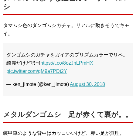
シ
タマムシ色のダンゴムシガチャ。リアルに動きそうでキモ
イ。
ダンゴムシのガチャをガイアのプリズムカラーでリペ。
綺麗だけどｷﾓｰｲ
https://t.co/8ozJnLPmHX
pic.twitter.com/qM9a7PDt2Y
— ken_jimote (@ken_jimote)
August 30, 2018
メタルダンゴムシ 足が赤くて裏が。。
装甲車のような背中はカッコいいけど、赤い足が無理。