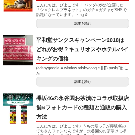
こんにちは、ぴよこです！ パンダの穴が企画した
「シャクレルプラネット」のガチャガチャがSNSで
話題になっています。 king &...
記事を読む
平和堂サンクスキャンペーン2018は
どれがお得？キュリオスやホテルバイ
キングの価格
(adsbygoogle = window.adsbygoogle || []).push({}); こ
ん...
記事を読む
欅坂46の永谷園お茶漬けコラボ取扱店
舗&フォトカードの種類と通販の購入
方法
こんにちは、ぴよこです♪ うちの甥っ子が欅坂46の
てちさんファンなんですが、永谷園のお茶漬けに欅