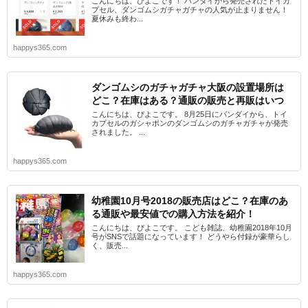
こんにちは、ぴよこです！ バンダイから発売されたトイカ
プセル、ダンゴムシガチャガチャの人気が止まりません！
夏休みも終わ...
happys365.com
ダンゴムシのガチャガチャ大阪の設置場所は
どこ？在庫はある？通販の販売と再販はいつ
こんにちは、ぴよこです。 8月25日にバンダイから、トイ
カプセルのガシャポンのダンゴムシのガチャガチャが発売
されました。 ...
happys365.com
幼稚園10月号2018の販売店はどこ？在庫のあ
る通販や最安値での購入方法を紹介！
こんにちは、ぴよこです。 こども雑誌、幼稚園2018年10月
号がSNSで話題になっています！ どうやら付録が豪華らし
く、販売...
happys365.com