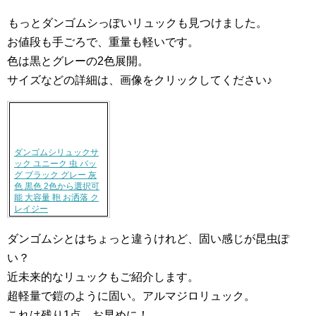
もっとダンゴムシっぽいリュックも見つけました。
お値段も手ごろで、重量も軽いです。
色は黒とグレーの2色展開。
サイズなどの詳細は、画像をクリックしてください♪
ダンゴムシリュックサ
ック ユニーク 虫 バッ
グ ブラック グレー 灰
色 黒色 2色から選択可
能 大容量 鞄 お洒落 ク
レイジー
ダンゴムシとはちょっと違うけれど、固い感じが昆虫ぽ
い？
近未来的なリュックもご紹介します。
超軽量で鎧のように固い。アルマジロリュック。
これは残り1点。お早めに！