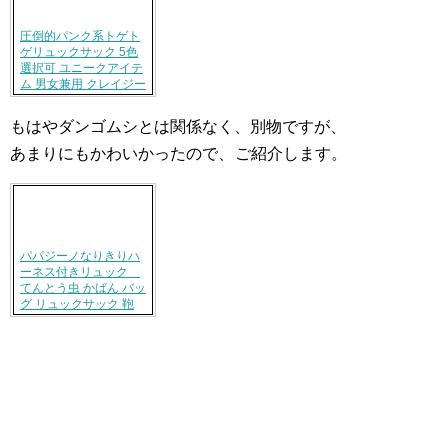
圧倒的パンク系トゲト
ゲリュックサック 5色
選択可 ユニークアイテ
ム 男女兼用 クレイジー
もはやダンゴムシとは関係なく、別物ですが、
あまりにもかわいかったので、
ご紹介します。
パパジーノなりきりハ
ーネス付きリュック
てんとう虫 かばん バッ
グ リュックサック 鞄