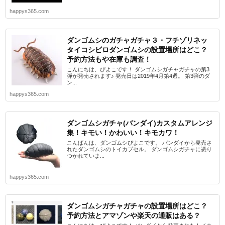
happys365.com
ダンゴムシのガチャガチャ３・フチゾリネッ
タイコシビロダンゴムシの設置場所はどこ？
予約方法もや在庫も調査！
こんにちは、ぴよこです！ ダンゴムシガチャガチャの第3
弾が発売されます♪ 発売日は2019年4月第4週。 第3弾のダ
ン...
happys365.com
ダンゴムシガチャ(バンダイ)カスタムアレンジ
集！キモい！かわいい！キモカワ！
こんばんは、ダンゴムシぴよこです。 バンダイから発売さ
れたダンゴムシのトイカプセル。 ダンゴムシガチャに憑り
つかれていま...
happys365.com
ダンゴムシガチャガチャの設置場所はどこ？
予約方法とアマゾンや楽天の通販はある？