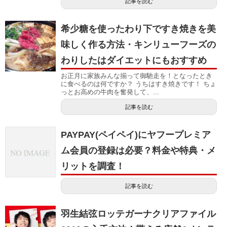
記事を読む
希少糖を使ったわり下ですき焼きを美
味しく作る方法・キンリューフーズの
わりしたはダイエットにもおすすめ
お正月に家族みんな揃って御馳走を！となったとき
に食べるのは何ですか？ うちはすき焼きです！ ちょ
っとお高めの牛肉を奮発して、...
記事を読む
PAYPAY(ペイペイ)にヤフープレミア
ム会員の登録は必要？料金や特典・メ
リットを調査！
記事を読む
羽生結弦ロッテガーナクリアファイル