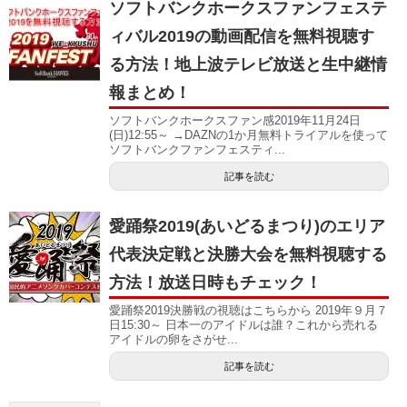
ソフトバンクホークスファンフェステ
ィバル2019の動画配信を無料視聴す
る方法！地上波テレビ放送と生中継情
報まとめ！
ソフトバンクホークスファン感2019年11月24日
(日)12:55～ →DAZNの1か月無料トライアルを使って
ソフトバンクファンフェスティ...
記事を読む
愛踊祭2019(あいどるまつり)のエリア
代表決定戦と決勝大会を無料視聴する
方法！放送日時もチェック！
愛踊祭2019決勝戦の視聴はこちらから 2019年９月７
日15:30～ 日本一のアイドルは誰？これから売れる
アイドルの卵をさがせ...
記事を読む