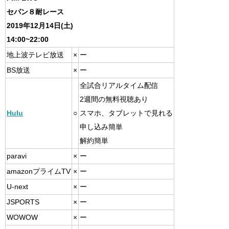
セパン８耐レース
2019年12月14日(土)
14:00~22:00
地上波テレビ放送
×
ー
BS放送
×
ー
全試合リアルタイム配信
2週間の無料視聴あり
Hulu
○
スマホ、タブレットで見れる
申し込み簡単
解約簡単
paravi
×
ー
amazonプライムTV
×
ー
U-next
×
ー
JSPORTS
×
ー
WOWOW
×
ー