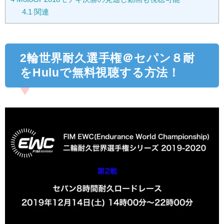
4.1
関連
2輪世界耐久選手権＠セパン８耐
をHuluで無料視聴する方法！