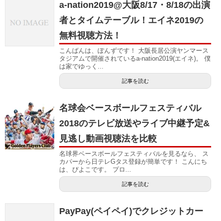
a-nation2019@大阪8/17・8/18の出演
者とタイムテーブル！エイネ2019の
無料視聴方法！
こんばんは、ぽんずです！ 大阪長居公演ヤンマース
タジアムで開催されているa-nation2019(エイネ)。 僕
は家でゆっく...
記事を読む
名球会ベースボールフェスティバル
2018のテレビ放送やライブ中継予定&
見逃し動画視聴法を比較
名球界ベースボールフェスティバルを見るなら、 ス
カパーから日テレGタス登録が簡単です！ こんにち
は、ぴよこです。 プロ...
記事を読む
PayPay(ペイペイ)でクレジットカー