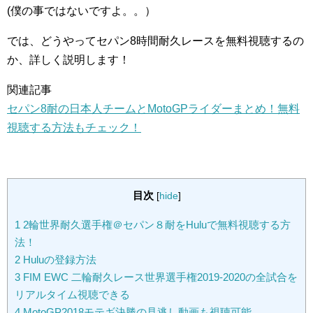
(僕の事ではないですよ。。）
では、どうやってセパン8時間耐久レースを無料視聴するの
か、詳しく説明します！
関連記事
セパン8耐の日本人チームとMotoGPライダーまとめ！無料
視聴する方法もチェック！
目次
[
hide
]
1
2輪世界耐久選手権＠セパン８耐をHuluで無料視聴する方
法！
2
Huluの登録方法
3
FIM EWC 二輪耐久レース世界選手権2019-2020の全試合を
リアルタイム視聴できる
4
MotoGP2018モテギ決勝の見逃し動画も視聴可能