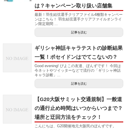
は？キャンペーン取り扱い店舗集
最新！羽生結弦選手クリアファイル4種類キャンペー
ンはこちら！ 羽生結弦選手クリアファイルオンライ
ン限定期間 ...
記事を読む
ギリシャ神話キャラテストの診断結果
一覧！ポセイドンはでてこないの？
Good evening! ぴよこの友達、ぽんずです！ 今回は
今ネットやツイッターなどで流行の「ギリシャ神話
キャラ診断」...
記事を読む
【G20大阪サミット交通規制】一般道
の通行止め時間はいつからいつまで？
場所と迂回方法をチェック！
こんにちは、G20開催地元大阪民のぽんずです。