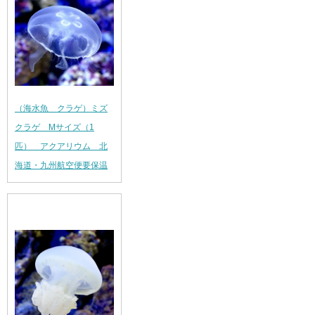
（海水魚 クラゲ）ミズ
クラゲ Mサイズ（1
匹） アクアリウム 北
海道・九州航空便要保温