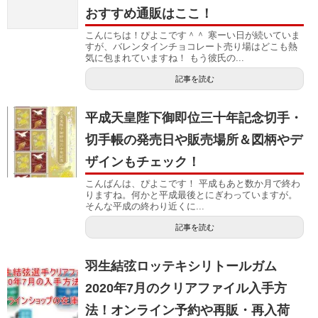
おすすめ通販はここ！
こんにちは！ぴよこです＾＾ 寒ーい日が続いていま
すが、バレンタインチョコレート売り場はどこも熱
気に包まれていますね！ もう彼氏の...
記事を読む
平成天皇陛下御即位三十年記念切手・
切手帳の発売日や販売場所＆図柄やデ
ザインもチェック！
こんばんは、ぴよこです！ 平成もあと数か月で終わ
りますね。何かと平成最後とにぎわっていますが。
そんな平成の終わり近くに...
記事を読む
羽生結弦ロッテキシリトールガム
2020年7月のクリアファイル入手方
法！オンライン予約や再販・再入荷