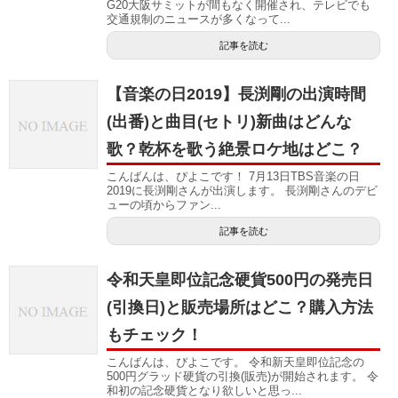
G20大阪サミットが間もなく開催され、テレビでも
交通規制のニュースが多くなって...
記事を読む
【音楽の日2019】長渕剛の出演時間
(出番)と曲目(セトリ)新曲はどんな
歌？乾杯を歌う絶景ロケ地はどこ？
こんばんは、ぴよこです！ 7月13日TBS音楽の日
2019に長渕剛さんが出演します。 長渕剛さんのデビ
ューの頃からファン...
記事を読む
令和天皇即位記念硬貨500円の発売日
(引換日)と販売場所はどこ？購入方法
もチェック！
こんばんは、ぴよこです。 令和新天皇即位記念の
500円グラッド硬貨の引換(販売)が開始されます。 令
和初の記念硬貨となり欲しいと思っ...