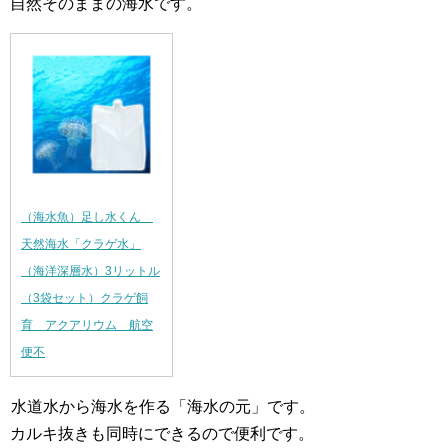
自然そのままの海水です。
（海水魚）足し水くん
天然海水「クラゲ水」
（海洋深層水）3リットル
（3袋セット）クラゲ飼
育 アクアリウム 航空
便不
水道水から海水を作る「海水の元」です。
カルキ抜きも同時にできるので便利です。