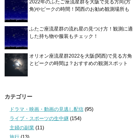
2022年のふたご座流星群を大阪で見る方向(方
角)やピークの時間！関西のお勧め観測場所も
ふたご座流星群の流れ星の見つけ方！観測に適
した持ち物や服装もチェック！
オリオン座流星群2022を大阪(関西)で見る方角
とピークの時間は？おすすめの観測スポット
カテゴリー
ドラマ・映画・動画の見逃し配信
(95)
ライブ・スポーツの生中継
(154)
主婦の副業
(11)
旅行
(13)