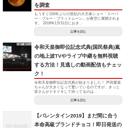
を調査
もうすぐ150年ぶりの世紀の大天体ショー「スーパ
ー・ブルー・ブラッドムーン」が夜空に展開されま
す。 2018年1月31日におき...
記事を読む
令和天皇御即位記念式典(国民祭典)嵐
の地上波TVやライブ中継を無料視聴
する方法！見逃しの動画配信もチェッ
ク！
令和天皇御即位記念式典が始まりました！ 芦田愛菜
ちゃんが大きくなって驚いているのですが、きっと
皆さんがドキドキして待ってるのは...
記事を読む
【バレンタイン2019】まだ間に合う
本命高級ブランドチョコ！即日発送の