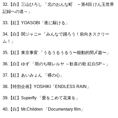
32.【白】三山ひろし 「北のおんな町 ～第4回 けん玉世界
記録への道～」
33.【紅】YOASOBI「夜に駆ける」
34.【白】関ジャニ∞ 「みんなで踊ろう！前向きスクリー
ム！」
35.【紅】東京事変 「うるうるうるう〜能動的閏〆篇〜」
36.【白】ゆず 「雨のち晴レルヤ ～歓喜の歌 紅白SP～」
37.【紅】あいみょん 「裸の心」
38.【特別企画】YOSHIKI「ENDLESS RAIN」
39.【紅】Superfly 「愛をこめて花束を」
40.【白】Mr.Children 「Documentary film」