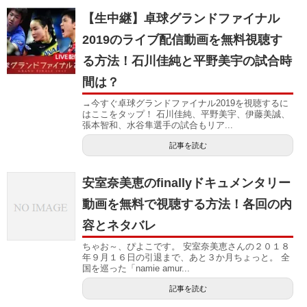
【生中継】卓球グランドファイナル
2019のライブ配信動画を無料視聴す
る方法！石川佳純と平野美宇の試合時
間は？
→今すぐ卓球グランドファイナル2019を視聴するに
はここをタップ！ 石川佳純、平野美宇、伊藤美誠、
張本智和、水谷隼選手の試合もリア...
記事を読む
安室奈美恵のfinallyドキュメンタリー
動画を無料で視聴する方法！各回の内
容とネタバレ
ちゃお～、ぴよこです。 安室奈美恵さんの２０１８
年９月１６日の引退まで、あと３か月ちょっと。 全
国を巡った「namie amur...
記事を読む