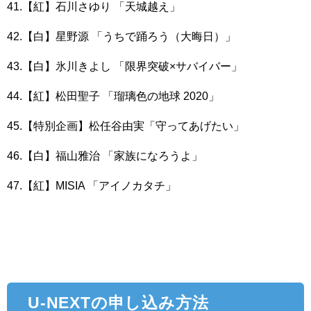
41.【紅】石川さゆり 「天城越え」
42.【白】星野源 「うちで踊ろう（大晦日）」
43.【白】氷川きよし 「限界突破×サバイバー」
44.【紅】松田聖子 「瑠璃色の地球 2020」
45.【特別企画】松任谷由実「守ってあげたい」
46.【白】福山雅治 「家族になろうよ」
47.【紅】MISIA 「アイノカタチ」
U-NEXTの申し込み方法