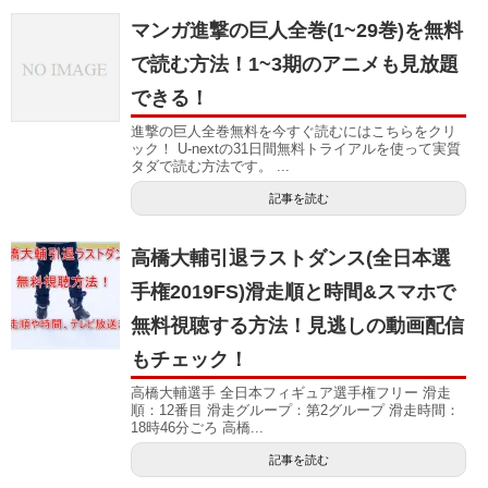
マンガ進撃の巨人全巻(1~29巻)を無料
で読む方法！1~3期のアニメも見放題
できる！
進撃の巨人全巻無料を今すぐ読むにはこちらをクリ
ック！ U-nextの31日間無料トライアルを使って実質
タダで読む方法です。 ...
記事を読む
高橋大輔引退ラストダンス(全日本選
手権2019FS)滑走順と時間&スマホで
無料視聴する方法！見逃しの動画配信
もチェック！
高橋大輔選手 全日本フィギュア選手権フリー 滑走
順：12番目 滑走グループ：第2グループ 滑走時間：
18時46分ごろ 高橋...
記事を読む