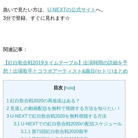
急いで見たい方は、
U-NEXTの公式サイト
へ。
3分で登録、すぐに見れます☆
関連記事：
【紅白歌合戦2019タイムテーブル】出演時間の詳細を予
想！出場歌手とコラボアーティスト&曲目(セトリ)まとめ
目次
[
hide
]
1
紅白歌合戦2020の再放送はある？
2
見逃しの動画配信を無料で視聴する方法を知りたい！
3
U-NEXTで紅白歌合戦2020を無料視聴する方法
3.1
U-NEXTでの紅白歌合戦2020の配信スケジュール
3.1.1
第71回紅白歌合戦2020前半