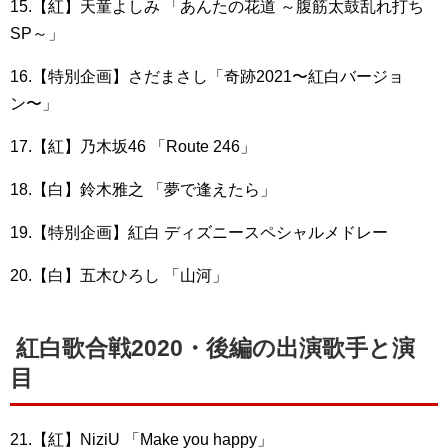
15.【紅】天童よしみ 「あんたの花道 ～腹筋太鼓乱れ打ち
SP～」
16.【特別企画】さだまさし「奇跡2021〜紅白バージョ
ン〜」
17.【紅】乃木坂46 「Route 246」
18.【白】鈴木雅之 「夢で逢えたら」
19.【特別企画】紅白 ディズニースペシャルメドレー
20.【白】五木ひろし 「山河」
紅白歌合戦2020・後編の出演歌手と演
目
21.【紅】NiziU 「Make you happy」