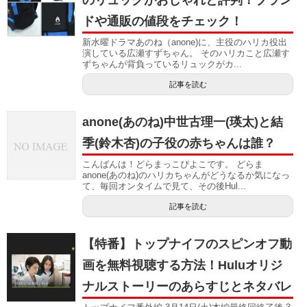
のリュックがおしゃれと評判！ブラン
ドや通販の値段をチェック！
新水曜ドラマあのね（anone)に、主役のハリカ役出
演している広瀬すずちゃん。 そのハリカこと広瀬す
ずちゃんが背負っているリュックがカ...
記事を読む
anone(あのね)中世古理一(瑛太)と結
季(鈴木杏)の子役の赤ちゃんは誰？
こんばんは！どらまっこぴよこです。 どらま
anone(あのね)のハリカちゃんがどうなるか気になっ
て、毎回オンタイムで見て、その後Hul...
記事を読む
【特番】トップナイフのスピンオフ動
画を無料視聴する方法！Huluオリジ
ナルストーリーのあらすじとネタバレ