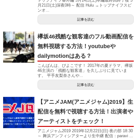
トップナイフ番外編 3月14日(土)本編最終回終了後 3
月21日(土)深夜0時～ 配信 Hulu →トップナイフスピ
ンオ...
記事を読む
欅坂46残酷な観客達のフル動画配信を
無料視聴する方法！youtubeや
dailymotionはある？
こんばんは、ぴよこです！ 2017年の夏ドラマ、欅坂
46主演の「残酷な観客達」を久しぶりに見ていま
す。 平手友梨奈さんや...
記事を読む
【アニメJAM(アニメジャム)2019】生
配信を無料で視聴する方法！出演者や
アーティストをチェック！
アニメジャム2019 2019年12月22日(日) 夜の部 18:30
～ 舞浜アンフィシアターより生中継 配信：paravi ...