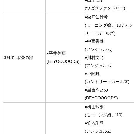
●山岸理子
(つばきファクトリー)
●森戸知沙希
(モーニング娘。’19 / カ
リー・ガールズ)
●中西香菜
(アンジュルム)
●平井美葉
3月31日/昼の部
●川村文乃
(BEYOOOOODS)
(アンジュルム)
●小関舞
(カントリー・ガールズ)
●里吉うたの
(BEYOOOOODS)
●横山玲奈
(モーニング娘。’19)
●竹内朱莉
(アンジュルム)