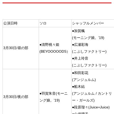
公演日時
ソロ
シャッフルメンバー
●加賀楓
(モーニング娘。’19)
●清野桃々姫
●広瀬彩海
3月30日/昼の部
(BEYOOOOODS）
(こぶしファクトリー)
●井上玲音
(こぶしファクトリー)
●和田彩花
(アンジュルム)
●船木結
●羽賀朱音(モーニ
(アンジュルム / カントリ
3月30日/夜の部
ング娘。’19)
ー・ガールズ)
●段原瑠々(Juice=Juice)