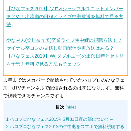
【ひなフェス2019】ソロ&シャッフルユニットメンバー
まとめ！出演順の日程とライブ中継放送を無料で見る方
法
やなみん(梁川奈々美)卒業ライブ生中継の視聴方法！フ
ァイナル卒コンの見逃し動画配信や再放送はある？
【ひなフェス2019】W( ダブルユー)の出演日時とセトリ
を予想！無料で見る方法もチェック
去年まではスカパーで配信されていたハロプロのひなフェ
ス。dTVチャンネルで配信されるのは初になります。無料
で視聴できるチャンスですよ！
目次
[
hide
]
1
ハロプロひなフェス2019年3月31日夜の部について～
2
ハロプロひなフェス2019の生中継をスマホで無料視聴する