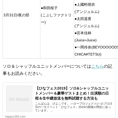
●上國料萌衣
●和田桜子
(アンジュルム)
3月31日/夜の部
(こぶしファクトリ
●太田遥香
ー)
(アンジュルム)
●宮本佳林
(Juice=Juice)
●一岡伶奈(BEYOOOOODS
CHICA#TETSU)
ソロ＆シャッフルユニットメンバーについては
こちら
の記
事もお読みください。
【ひなフェス2019】ソロ&シャッフルユニッ
トメンバー＆豪華ゲストまとめ！出演順の日
程＆生中継放送を無料試聴する方法も
こんばんは、ぴよこです。 ハロープロジェクト(ハロプロ)3
月の一大イベント「ひなフェス」2019の開催が間近に迫っ
ています。 ...
happys365.com