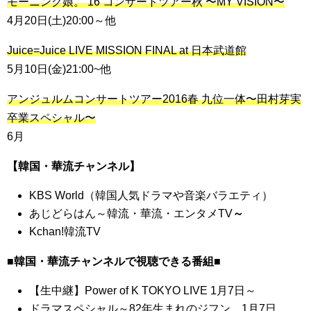
モーニング娘。’16 コンサートツアー秋 〜MY VISION〜
4月20日(土)20:00～他
Juice=Juice LIVE MISSION FINAL at 日本武道館
5月10日(金)21:00~他
アンジュルムコンサートツアー2016春 九位一体〜田村芽実
卒業スペシャル〜
6月
【韓国・華流チャンネル】
KBS World（韓国人気ドラマや音楽バラエティ）
あじどらはん～韓流・華流・エンタメTV
～
Kchan!韓流TV
■韓国・華流チャンネルで
視聴できる番組■
【生中継】Power of K TOKYO LIVE 1月7日～
ドラマスペシャル～82年生まれのジフン 1月7日