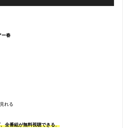
アー春
見れる
ば、全番組が無料視聴できる
。