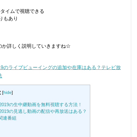
ルタイムで視聴できる
割りもあり
のか詳しく説明していきますね☆
19のライブビューイングの追加や在庫はある？テレビ放
法
次
[
hide
]
019の生中継動画を無料視聴する方法！
019の見逃し動画の配信や再放送はある？
関連番組