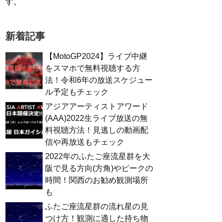
す。
新着記事
【MotoGP2024】ライブ中継
をスマホで無料視聴する方
法！令和6年の放送スケジュー
ル予定もチェック
アジアアーティストアワード
(AAA)2022生ライブ放送の無
料視聴方法！見逃しの動画配
信や再放送もチェック
2022年のふたご座流星群を大
阪で見る方向(方角)やピークの
時間！関西のお勧め観測場所
も
ふたご座流星群の流れ星の見
つけ方！観測に適した持ち物