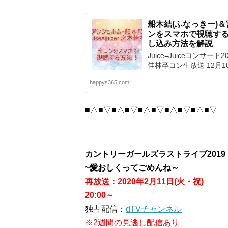
船木結(ふなっきー)＆
ンをスマホで視聴す
し込み方法を解説
Juice=Juiceコンサー
佳林卒コン生放送 12月10日(
happys365.com
■△■▽■△■▽■△■▽■△■▽■△■▽
カントリーガールズラストライブ2019
~愛おしくってごめんね～
再放送：
2020年2月11日(火・祝)
20:00～
独占配信：
dTVチャンネル
※2週間の見逃し配信あり