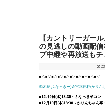
【カントリーガール
の見逃しの動画配信
ブ中継や再放送もチ
20
■△■▽■△■▽■△■▽■△■▽■△■▽
船木結(ふなっきー)＆宮本佳林(かり
■
12月9日(水)18:30～ふなっき卒コン
■12月10日(木)18:30～かりんちゃん卒