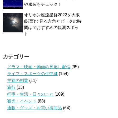
や服装もチェック！
オリオン座流星群2022を大阪
(関西)で見る方角とピークの時
間は？おすすめの観測スポッ
ト
カテゴリー
ドラマ・映画・動画の見逃し配信
(95)
ライブ・スポーツの生中継
(154)
主婦の副業
(11)
旅行
(13)
行事・生活・日々のこと
(109)
観光・イベント
(88)
通販・グッズ・お買い得商品
(64)