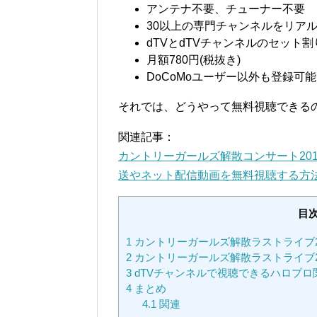
アンテナ不要、チューナー不要
30以上の専門チャンネルをリア
dTVとdTVチャンネルのセット
月額780円(税抜き)
DoCoMoユーザー以外も登録可能
それでは、どうやって無料視聴できる
関連記事：
カントリーガールズ解散コンサート20
送やネット配信動画を無料視聴する方
目
1
カントリーガールズ解散ラストライブ2
2
カントリーガールズ解散ラストライブ2
3
dTVチャンネルで視聴できるハロプロ
4
まとめ
4.1
関連