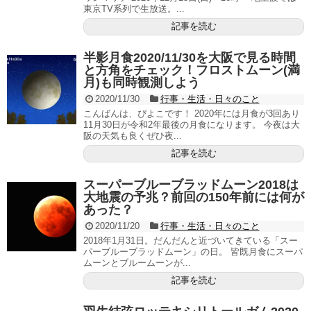
東京TV系列で生放送。...
記事を読む
半影月食2020/11/30を大阪で見る時間
と方角をチェック！フロストムーン(満
月)も同時観測しよう
2020/11/30
行事・生活・日々のこと
こんばんは、ぴよこです！ 2020年には月食が3回あり
11月30日が令和2年最後の月食になります。 今夜は大
阪の天気も良くぜひ夜...
記事を読む
スーパーブルーブラッドムーン2018は
大地震の予兆？前回の150年前には何が
あった？
2020/11/20
行事・生活・日々のこと
2018年1月31日。だんだんと近づいてきている「スー
パーブルーブラッドムーン」の日。 皆既月食にスーパ
ムーンとブルームーンが...
記事を読む