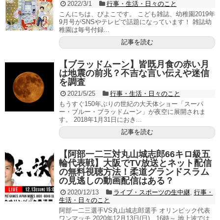
2022/3/1
行事・生活・日々のこと
こんにちは、ぴよこです。 こども雑誌、幼稚園2019年
9月号がSNSやテレビで話題になっています！ 雑誌幼
稚園は毎号付録...
記事を読む
【ブラッドムーン】皆既月食の赤い月
は地震の前兆？不吉な言い伝えや迷信
を調査
2021/5/25
行事・生活・日々のこと
もうすぐ150年ぶりの世紀の大天体ショー「スーパ
ー・ブルー・ブラッドムーン」が夜空に展開されま
す。 2018年1月31日におき...
記事を読む
【阿部一二三対丸山城志郎66キロ級五
輪代表戦】大阪でTV放送とネット配信
の無料視聴方法！柔道グランドスラム
の見逃しの動画配信はある？
2020/12/13
ライブ・スポーツの生中継
,
行事・
生活・日々のこと
阿部一二三選手VS丸山城志郎選手 オリンピック代表
ワンマッチ 2020年12月13日(日) 16時～ 地上波では