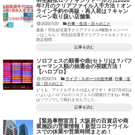
羽生結弦ロッテキシリトールガム2020
年7月のクリアファイル入手方法！オン
ライン予約や再販・再入荷は？キャン
ペーン取り扱い店舗集
2020/7/20
行事・生活・日々のこと
最新！羽生結弦選手クリアファイル4種類キャンペー
ンはこちら！ 羽生結弦選手クリアファイルオンライン
限定期間 ...
記事を読む
ソロフェスの順番や曲(セトリ)は？パフ
ォーマンス順の抽選会の視聴方法！
【ハロプロ】
2020/7/4
ライブ・スポーツの生中継
,
行事・生
活・日々のこと
どうも、アイドルヲタクのぽんずです！ 本日7月4日は
いよいよハロプロのソロフェスの開催日ですね♪ 昨晩
はソワソワして眠れませんでした...
記事を読む
【緊急事態宣言】大阪府の百貨店や商
業施設の営業情報！新型コロナウイル
スでの休業や営業時間まとめ！