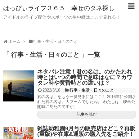
はっぴぃライフ３６５ 幸せのタネ探し
アイドルのライブ配信やスポーツの生中継はここで見れる！
ホーム
行事・生活・日々のこと
「 行事・生活・日々のこと 」一覧
ネタバレ注意！君の名は。のかたわれ
時とはいつの時間で意味はなに？カワ
タレ時や黄昏時との違いは？
2022/3/10
行事・生活・日々のこと
君の名は。をもう一度見るにはここ！ 2016年に公開さ
れた君の名は。大ブームでしたね。 わたしは、映画公
開時に見たのですが、 ...
記事を読む
雑誌幼稚園9月号の販売店はどこ？再販
(重版)や在庫&通販の購入先をご紹介！