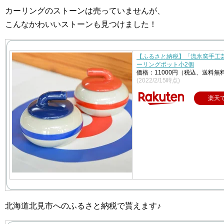
カーリングのストーンは売っていませんが、
こんなかわいいストーンも見つけました！
【ふるさと納税】「流氷窯手工
ーリングポット小2個
価格：11000円（税込、送料無料
(2022/2/15時点)
楽天
北海道北見市へのふるさと納税で貰えます♪