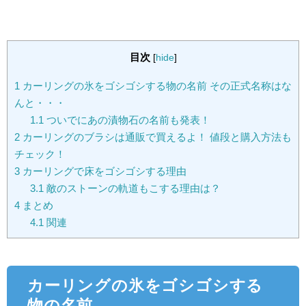
目次
[
hide
]
1
カーリングの氷をゴシゴシする物の名前 その正式名称はな
んと・・・
1.1
ついでにあの漬物石の名前も発表！
2
カーリングのブラシは通販で買えるよ！ 値段と購入方法も
チェック！
3
カーリングで床をゴシゴシする理由
3.1
敵のストーンの軌道もこする理由は？
4
まとめ
4.1
関連
カーリングの氷をゴシゴシする
物の名前