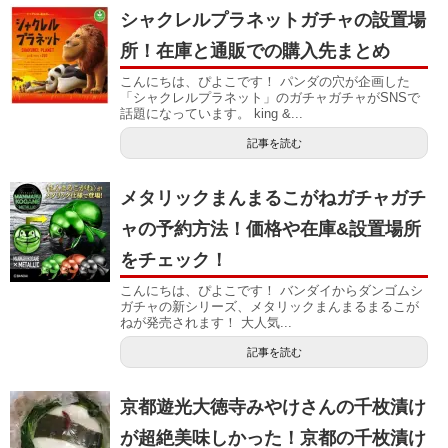
シャクレルプラネットガチャの設置場
所！在庫と通販での購入先まとめ
こんにちは、ぴよこです！ パンダの穴が企画した
「シャクレルプラネット」のガチャガチャがSNSで
話題になっています。 king &...
記事を読む
メタリックまんまるこがねガチャガチ
ャの予約方法！価格や在庫&設置場所
をチェック！
こんにちは、ぴよこです！ バンダイからダンゴムシ
ガチャの新シリーズ、メタリックまんまるまるこが
ねが発売されます！ 大人気...
記事を読む
京都遊光大徳寺みやけさんの千枚漬け
が超絶美味しかった！京都の千枚漬け