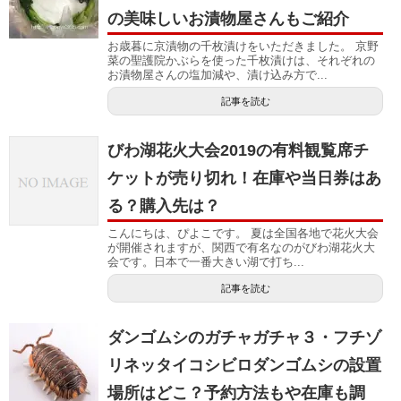
の美味しいお漬物屋さんもご紹介
お歳暮に京漬物の千枚漬けをいただきました。 京野
菜の聖護院かぶらを使った千枚漬けは、それぞれの
お漬物屋さんの塩加減や、漬け込み方で...
記事を読む
びわ湖花火大会2019の有料観覧席チ
ケットが売り切れ！在庫や当日券はあ
る？購入先は？
こんにちは、ぴよこです。 夏は全国各地で花火大会
が開催されますが、関西で有名なのがびわ湖花火大
会です。日本で一番大きい湖で打ち...
記事を読む
ダンゴムシのガチャガチャ３・フチゾ
リネッタイコシビロダンゴムシの設置
場所はどこ？予約方法もや在庫も調