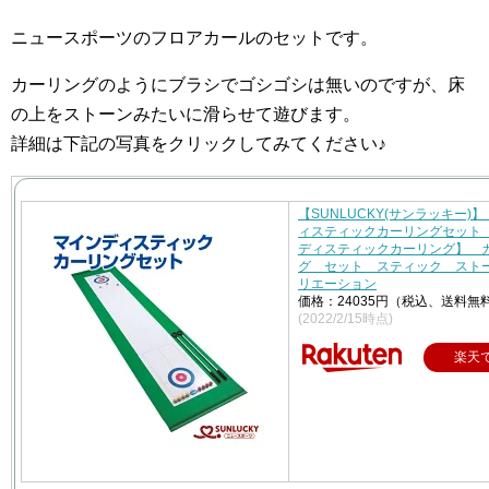
ニュースポーツのフロアカールのセットです。
カーリングのようにブラシでゴシゴシは無いのですが、床
の上をストーンみたいに滑らせて遊びます。
詳細は下記の写真をクリックしてみてください♪
【SUNLUCKY(サンラッキー)
ィスティックカーリングセット
ディスティックカーリング】 
グ セット スティック スト
リエーション
価格：24035円（税込、送料無料
(2022/2/15時点)
楽天