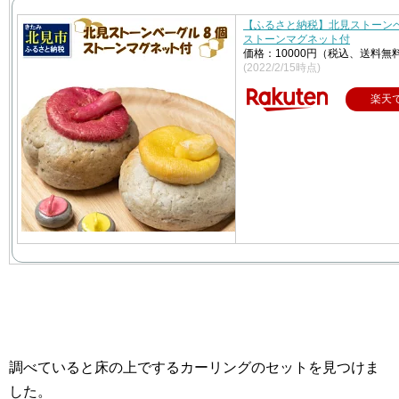
【ふるさと納税】北見ストーン
ストーンマグネット付
価格：10000円（税込、送料無料
(2022/2/15時点)
楽天
調べていると床の上でするカーリングのセットを見つけま
した。