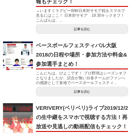
報もチェック！
→いますぐラグビーW杯日本対サモア戦をスマホで
見るにはここ！ 日本対サモア 19:30キックオフ！
こんばんは、...
記事を読む
ベースボールフェスティバル大阪
2018の日程や場所・参加方法や料金&
参加選手まとめ！
こんにちは、ぴよこです！ プロ野球はシーズンオフ
となりましたが、試合が無い分各チームがファンへ
の感謝として各地でベースボールフェスティ...
記事を読む
VERIVERY(ベリベリ)ライブ2019/12/2
の生中継をスマホで視聴する方法！再
放送や見逃しの動画配信もチェック！