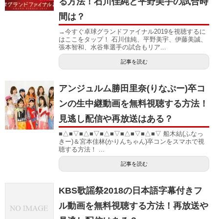
る方法！石川佳純と平野美宇の試合時
間は？
→今すぐ卓球グランドファイナル2019を視聴するに
はここをタップ！ 石川佳純、平野美宇、伊藤美誠、
張本智和、水谷隼選手の試合もリア...
記事を読む
アンジュルム勝田里奈(りなぷー)卒コ
ンの生中継動画を無料視聴する方法！
見逃し配信や再放送はある？
■△■▽■△■▽■△■▽■△■▽■△■▽ 船木結(ふなっ
きー)＆宮本佳林(かりんちゃん)卒コンをスマホで視
聴する方法！ ...
記事を読む
KBS歌謡祭2018の日本語字幕付きフ
ル動画を無料視聴する方法！再放送や