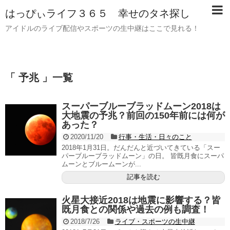
はっぴぃライフ３６５ 幸せのタネ探し
アイドルのライブ配信やスポーツの生中継はここで見れる！
「 予兆 」一覧
スーパーブルーブラッドムーン2018は
大地震の予兆？前回の150年前には何が
あった？
2020/11/20
行事・生活・日々のこと
2018年1月31日。だんだんと近づいてきている「スー
パーブルーブラッドムーン」の日。 皆既月食にスーパ
ムーンとブルームーンが...
記事を読む
火星大接近2018は地震に影響する？皆
既月食との関係や過去の例も調査！
2018/7/26
ライブ・スポーツの生中継