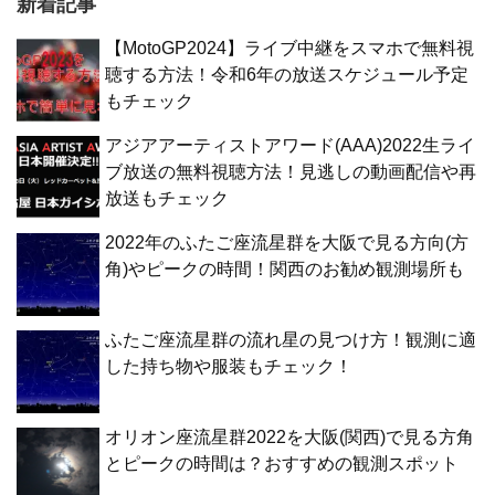
新着記事
【MotoGP2024】ライブ中継をスマホで無料視
聴する方法！令和6年の放送スケジュール予定
もチェック
アジアアーティストアワード(AAA)2022生ライ
ブ放送の無料視聴方法！見逃しの動画配信や再
放送もチェック
2022年のふたご座流星群を大阪で見る方向(方
角)やピークの時間！関西のお勧め観測場所も
ふたご座流星群の流れ星の見つけ方！観測に適
した持ち物や服装もチェック！
オリオン座流星群2022を大阪(関西)で見る方角
とピークの時間は？おすすめの観測スポット