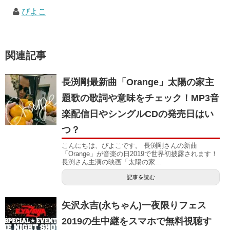
ぴよこ
関連記事
長渕剛最新曲「Orange」太陽の家主
題歌の歌詞や意味をチェック！MP3音
楽配信日やシングルCDの発売日はい
つ？
こんにちは、ぴよこです。 長渕剛さんの新曲
「Orange」が音楽の日2019で世界初披露されます！
長渕さん主演の映画「太陽の家...
記事を読む
矢沢永吉(永ちゃん)一夜限りフェス
2019の生中継をスマホで無料視聴す