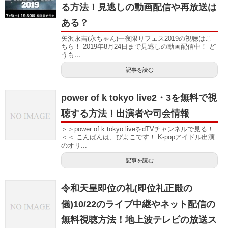
る方法！見逃しの動画配信や再放送は
ある？
矢沢永吉(永ちゃん)一夜限りフェス2019の視聴はこ
ちら！ 2019年8月24日まで見逃しの動画配信中！ ど
うも...
記事を読む
power of k tokyo live2・3を無料で視
聴する方法！出演者や司会情報
＞＞power of k tokyo liveをdTVチャンネルで見る！
＜＜ こんばんは、ぴよこです！ K-popアイドル出演
のオリ...
記事を読む
令和天皇即位の礼(即位礼正殿の
儀)10/22のライブ中継やネット配信の
無料視聴方法！地上波テレビの放送ス