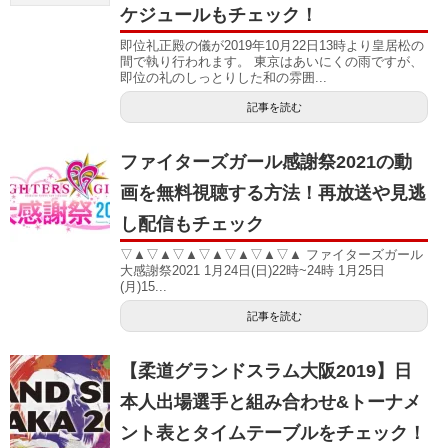
ケジュールもチェック！
即位礼正殿の儀が2019年10月22日13時より皇居松の
間で執り行われます。 東京はあいにくの雨ですが、
即位の礼のしっとりした和の雰囲...
記事を読む
ファイターズガール感謝祭2021の動
画を無料視聴する方法！再放送や見逃
し配信もチェック
▽▲▽▲▽▲▽▲▽▲▽▲▽▲ ファイターズガール
大感謝祭2021 1月24日(日)22時~24時 1月25日
(月)15...
記事を読む
【柔道グランドスラム大阪2019】日
本人出場選手と組み合わせ&トーナメ
ント表とタイムテーブルをチェック！