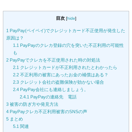
目次
[
hide
]
1
PayPay(ペイペイ)でクレジットカード不正使用が発生した
原因は？
1.1
PayPayのクレカ登録の穴を突いた不正利用の可能性
も
2
PayPayでクレカを不正使用された時の対処法
2.1
クレジットカードが不正利用されたとわかったら
2.2
不正利用の被害にあったお金の補償はある？
2.3
クレジット会社の盗難保険が効かない場合
2.4
PayPay会社にも連絡しましょう。
2.4.1
PayPayの連絡先 電話
3
被害の防ぎ方や発見方法
4
PayPayクレカ不正利用被害のSNSの声
5
まとめ
5.1
関連