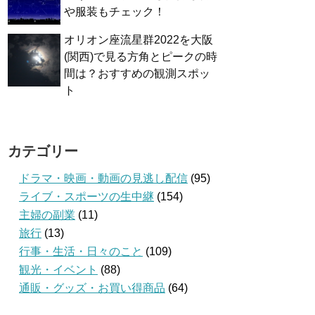
や服装もチェック！
オリオン座流星群2022を大阪
(関西)で見る方角とピークの時
間は？おすすめの観測スポッ
ト
カテゴリー
ドラマ・映画・動画の見逃し配信
(95)
ライブ・スポーツの生中継
(154)
主婦の副業
(11)
旅行
(13)
行事・生活・日々のこと
(109)
観光・イベント
(88)
通販・グッズ・お買い得商品
(64)