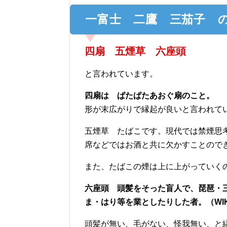
一富士 二鷹 三茄子 
四扇 五煙草 六座頭
と言われています。
四扇は ぱたぱたあおぐ扇のこと。
形が末広がりで縁起が良いと言われて
五煙草 たばこです。現代では禁煙思
席などではお酒と共に欠かすことので
また、たばこの煙は上に上がっていく
六座頭 頭髪をそった盲人で、琵琶・三
ま・はり等を業としたりした者。（WI
頭髪が無い、毛がない、怪我無い、と