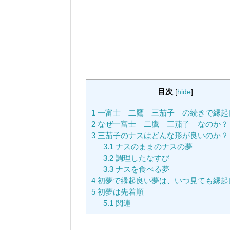
目次
[
hide
]
1
一富士 二鷹 三茄子 の続きで縁起
2
なぜ一富士 二鷹 三茄子 なのか？
3
三茄子のナスはどんな形が良いのか？
3.1
ナスのままのナスの夢
3.2
調理したなすび
3.3
ナスを食べる夢
4
初夢で縁起良い夢は、いつ見ても縁起
5
初夢は先着順
5.1
関連