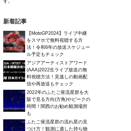
す。
新着記事
【MotoGP2024】ライブ中継
をスマホで無料視聴する方
法！令和6年の放送スケジュー
ル予定もチェック
アジアアーティストアワード
(AAA)2022生ライブ放送の無
料視聴方法！見逃しの動画配
信や再放送もチェック
2022年のふたご座流星群を大
阪で見る方向(方角)やピークの
時間！関西のお勧め観測場所
も
ふたご座流星群の流れ星の見
つけ方！観測に適した持ち物