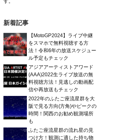
す。
新着記事
【MotoGP2024】ライブ中継
をスマホで無料視聴する方
法！令和6年の放送スケジュー
ル予定もチェック
アジアアーティストアワード
(AAA)2022生ライブ放送の無
料視聴方法！見逃しの動画配
信や再放送もチェック
2022年のふたご座流星群を大
阪で見る方向(方角)やピークの
時間！関西のお勧め観測場所
も
ふたご座流星群の流れ星の見
つけ方！観測に適した持ち物