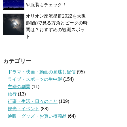
や服装もチェック！
オリオン座流星群2022を大阪
(関西)で見る方角とピークの時
間は？おすすめの観測スポッ
ト
カテゴリー
ドラマ・映画・動画の見逃し配信
(95)
ライブ・スポーツの生中継
(154)
主婦の副業
(11)
旅行
(13)
行事・生活・日々のこと
(109)
観光・イベント
(88)
通販・グッズ・お買い得商品
(64)