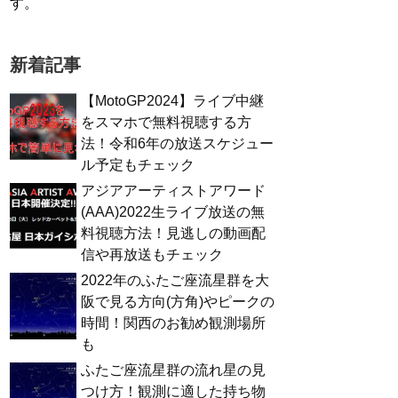
す。
新着記事
【MotoGP2024】ライブ中継
をスマホで無料視聴する方
法！令和6年の放送スケジュー
ル予定もチェック
アジアアーティストアワード
(AAA)2022生ライブ放送の無
料視聴方法！見逃しの動画配
信や再放送もチェック
2022年のふたご座流星群を大
阪で見る方向(方角)やピークの
時間！関西のお勧め観測場所
も
ふたご座流星群の流れ星の見
つけ方！観測に適した持ち物