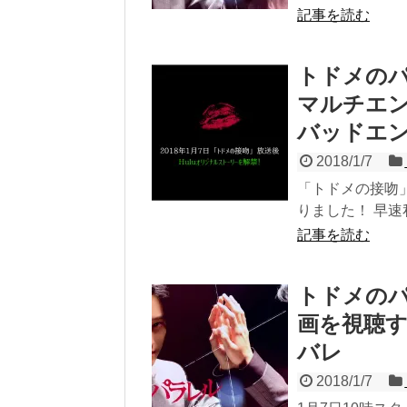
記事を読む
トドメのパ
マルチエン
バッドエ
2018/1/7
「トドメの接吻
りました！ 早速私
記事を読む
トドメのパ
画を視聴
バレ
2018/1/7