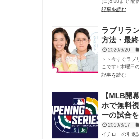
(日)5:00まで 配
記事を読む
ラブリラン
方法・最
2020/6/20
＞＞今すぐラブ
こです♪ 木曜日
記事を読む
【MLB開
ホで無料
ーの試合
2019/3/17
イチローの引退