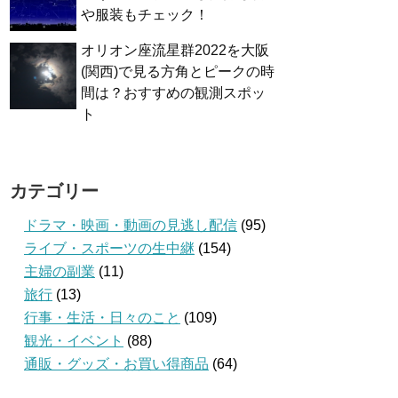
や服装もチェック！
オリオン座流星群2022を大阪
(関西)で見る方角とピークの時
間は？おすすめの観測スポッ
ト
カテゴリー
ドラマ・映画・動画の見逃し配信
(95)
ライブ・スポーツの生中継
(154)
主婦の副業
(11)
旅行
(13)
行事・生活・日々のこと
(109)
観光・イベント
(88)
通販・グッズ・お買い得商品
(64)