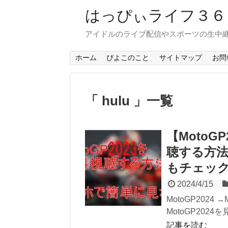
はっぴぃライフ３
アイドルのライブ配信やスポーツの生中
ホーム
ぴよこのこと
サイトマップ
お問
「 hulu 」一覧
【Moto
聴する方法
もチェッ
2024/4/15
MotoGP202
MotoGP2024
記事を読む