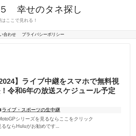
６５ 幸せのタネ探し
継はここで見れる！
い合わせ
プライバシーポリシー
GP2024】ライブ中継をスマホで無料視
！令和6年の放送スケジュール予定
ク
ライブ・スポーツの生中継
4 →MotoGPシリーズを見るならここをクリック
を見るならHuluがお勧めです...