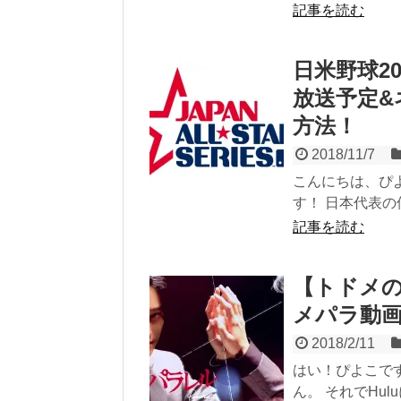
記事を読む
日米野球2
放送予定&
方法！
2018/11/7
こんにちは、ぴ
す！ 日本代表の
記事を読む
【トドメの
メパラ動
2018/2/11
はい！ぴよこで
ん。 それでHul