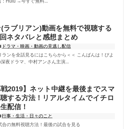
信：Hulu →今すぐ無料...
(ラブリアン)動画を無料で視聴する
終回ネタバレと感想まとめ
ドラマ・映画・動画の見逃し配信
リランを全話見るにはこちらから＜＜ こんばんは！ぴよ
の深夜ドラマ、中村アンさん主演...
幕戦2019】ネット中継を最後までスマ
視聴する方法！リアルタイムでイチロ
を生配信！
行事・生活・日々のこと
試合の無料視聴方法！最後の試合を見る