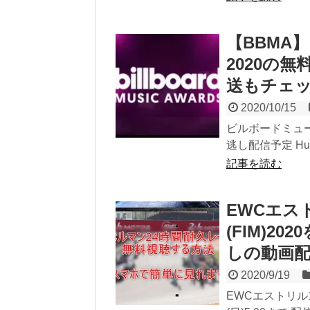
【BBMA
2020の
送もチェ
2020/10/15
ビルボードミュージ
逃し配信予定 Hu
記事を読む
EWCエス
(FIM)2
しの動画
2020/9/19
EWCエストリル12