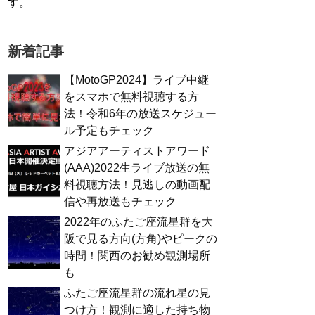
す。
新着記事
【MotoGP2024】ライブ中継
をスマホで無料視聴する方
法！令和6年の放送スケジュー
ル予定もチェック
アジアアーティストアワード
(AAA)2022生ライブ放送の無
料視聴方法！見逃しの動画配
信や再放送もチェック
2022年のふたご座流星群を大
阪で見る方向(方角)やピークの
時間！関西のお勧め観測場所
も
ふたご座流星群の流れ星の見
つけ方！観測に適した持ち物