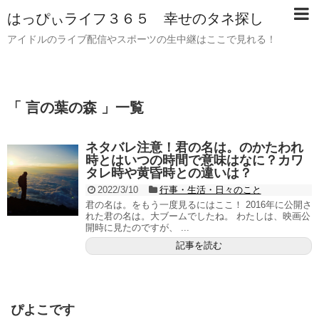
はっぴぃライフ３６５ 幸せのタネ探し
アイドルのライブ配信やスポーツの生中継はここで見れる！
「 言の葉の森 」一覧
ネタバレ注意！君の名は。のかたわれ
時とはいつの時間で意味はなに？カワ
タレ時や黄昏時との違いは？
2022/3/10
行事・生活・日々のこと
君の名は。をもう一度見るにはここ！ 2016年に公開さ
れた君の名は。大ブームでしたね。 わたしは、映画公
開時に見たのですが、 ...
記事を読む
ぴよこです