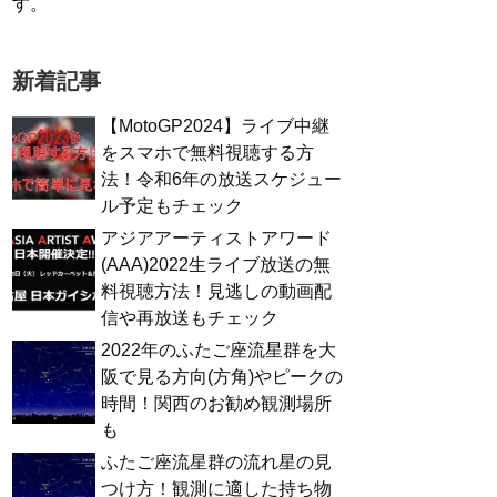
す。
新着記事
【MotoGP2024】ライブ中継
をスマホで無料視聴する方
法！令和6年の放送スケジュー
ル予定もチェック
アジアアーティストアワード
(AAA)2022生ライブ放送の無
料視聴方法！見逃しの動画配
信や再放送もチェック
2022年のふたご座流星群を大
阪で見る方向(方角)やピークの
時間！関西のお勧め観測場所
も
ふたご座流星群の流れ星の見
つけ方！観測に適した持ち物