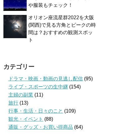
や服装もチェック！
オリオン座流星群2022を大阪
(関西)で見る方角とピークの時
間は？おすすめの観測スポッ
ト
カテゴリー
ドラマ・映画・動画の見逃し配信
(95)
ライブ・スポーツの生中継
(154)
主婦の副業
(11)
旅行
(13)
行事・生活・日々のこと
(109)
観光・イベント
(88)
通販・グッズ・お買い得商品
(64)