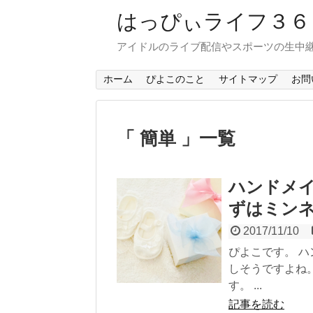
はっぴぃライフ３
アイドルのライブ配信やスポーツの生中
ホーム
ぴよこのこと
サイトマップ
お問
「 簡単 」一覧
ハンドメ
ずはミン
2017/11/10
ぴよこです。 
しそうですよね
す。 ...
記事を読む